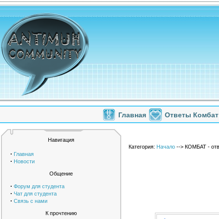
Главная
Ответы Комбат
Навигация
Категория:
Начало
--> КОМБАТ - от
·
Главная
·
Новости
Общение
·
Форум для студента
·
Чат для студента
·
Связь с нами
К прочтению