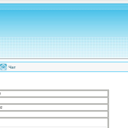
Чат
2
02