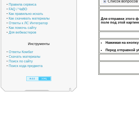
Список вопросов 
·
Правила сервиса
·
FAQ / ЧаВО
·
Как правильно искать
·
Как скачивать материалы
Для отправки этого ф
·
поле под этой картинк
Ответы к ЛС Интегратор
·
Как помочь сайту
·
Для вебмастеров
Нажимая на кнопку
Инструменты
Перед отправкой у
·
Ответы Комбат
·
Скачать материалы
·
Поиск по сайту
·
Поиск кода предмета