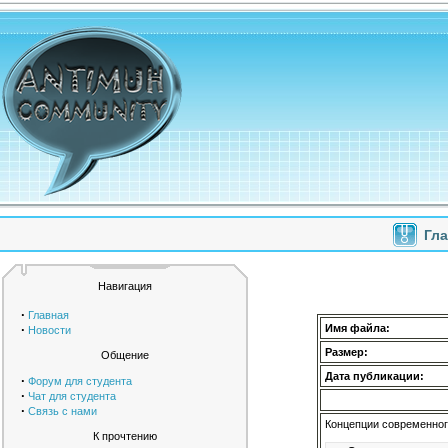
Гл
Навигация
·
Главная
·
Имя файла:
Новости
Размер:
Общение
Дата публикации:
·
Форум для студента
·
Чат для студента
·
Связь с нами
Концепции современног
К прочтению