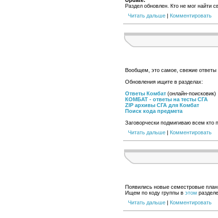
Update:
Раздел обновлен. Кто не мог найти с
Читать дальше
|
Комментировать
Вообщем, это самое, свежие ответы 
Обновления ищите в разделах:
Ответы Комбат
(онлайн-поисковик)
КОМБАТ - ответы на тесты СГА
ZIP архивы СГА для Комбат
Поиск кода предмета
Заговорчески подмигиваю всем кто п
Читать дальше
|
Комментировать
Появились новые семестровые планы
Ищем по коду группы в
этом
разделе
Читать дальше
|
Комментировать