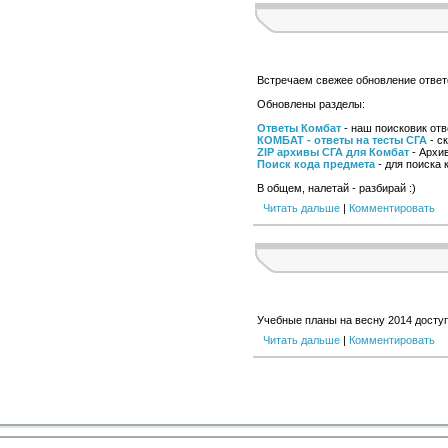
Встречаем свежее обновление ответо
Обновлены разделы:
Ответы Комбат
- наш поисковик отв
КОМБАТ - ответы на тесты СГА
- с
ZIP архивы СГА для Комбат
- Архи
Поиск кода предмета
- для поиска 
В общем, налетай - разбирай :)
Читать дальше
|
Комментировать
Учебные планы на весну 2014 досту
Читать дальше
|
Комментировать