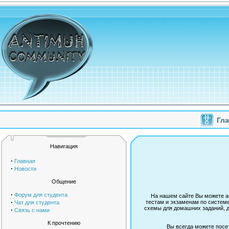
Гл
Навигация
·
Главная
·
Новости
Общение
·
Форум для студента
На нашем сайте Вы можете аб
·
тестам и экзаменам по системе
Чат для студента
схемы для домашних заданий, д
·
Связь с нами
К прочтению
Вы всегда можете посе