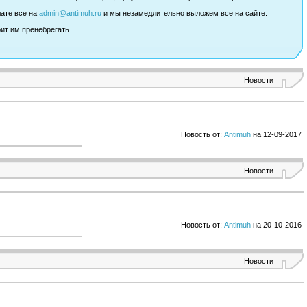
лате все на
admin@antimuh.ru
и мы незамедлительно выложем все на сайте.
ит им пренебрегать.
Новости
Новость от:
Antimuh
на 12-09-2017
Новости
Новость от:
Antimuh
на 20-10-2016
Новости