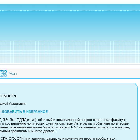
Чат
ANTIMUH.RU
арной Академии.
ДОБАВИТЬ В ИЗБРАННОЕ
 ЭЭ, Экз, ТДПД и т.д.), обычный и шпаргалочный вопрос-ответ по алфавиту к
Т по составлению логических схем на системе Интегратор и обычные логические
амены и экзаменационные билеты, ответы к ГОС экзаменам, отчеты по практике,
ьным тренингам и многое другое...
в СГА, СГУ, СГИ или администрации, ну и конечно же просто пообщаться.