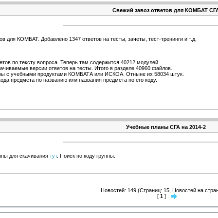
Свежий завоз ответов для КОМБАТ СГ
в для КОМБАТ. Добавлено 1347 ответов на тесты, зачеты, тест-тренинги и т.д.
етов по тексту вопроса. Теперь там содержится 40212 модулей.
качиваемые версии ответов на тесты. Итого в разделе 40960 файлов.
вы с учебными продуктами КОМБАТА или ИСКОА. Отныне их 58034 штук.
кода предмета по названию или названия предмета по его коду.
Учебные планы СГА на 2014-2
пны для скачивания
тут
. Поиск по коду группы.
Новостей: 149 (Страниц: 15, Новостей на стран
[
1
]