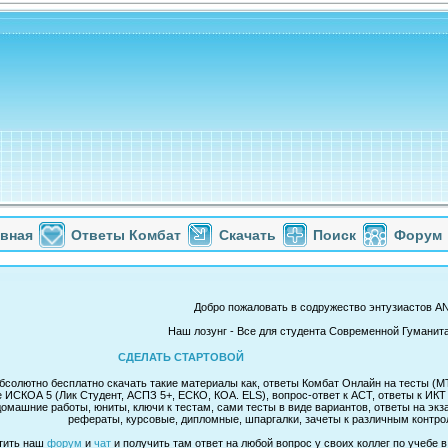
авная
Ответы Комбат
Скачать
Поиск
Форум
Добро пожаловать в содружество энтузиастов 
Наш лозунг - Все для студента Современной Гуманит
СДЕЛАТЬ СТАРТОВОЙ
солютно бесплатно скачать такие материалы как, ответы Комбат Онлайн на тесты (МТ,
 ИСКОА 5 (Лик Студент, АСПЗ 5+, ЕСКО, КОА. ELS), вопрос-ответ к АСТ, ответы к ИК
омашние работы, юниты, ключи к тестам, сами тесты в виде вариантов, ответы на экз
рефераты, курсовые, дипломные, шпаргалки, зачеты к различным контрол
тить наш
форум
и
чат
и получить там ответ на любой вопрос у своих коллег по учебе 