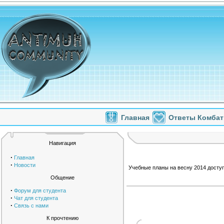
Главная
Ответы Комбат
Навигация
·
Главная
·
Новости
Учебные планы на весну 2014 досту
Общение
·
Форум для студента
·
Чат для студента
·
Связь с нами
К прочтению