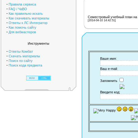
·
Правила сервиса
·
FAQ / ЧаВО
·
Как правильно искать
Семестровый учебный план на в
·
Как скачивать материалы
[2014-04-10 14:42:51]
·
Ответы к ЛС Интегратор
·
Как помочь сайту
·
Для вебмастеров
Инструменты
·
Ответы Комбат
·
Скачать материалы
Ваше имя:
·
Поиск по сайту
·
Поиск кода предмета
Ваш e-mail:
Запомнить
Введите код: