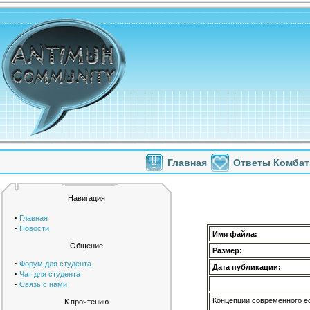
Главная
Ответы Комбат
Навигация
·
Главная
·
Новости
Имя файла:
Общение
Размер:
·
Форум для студента
Дата публикации:
·
Чат для студента
·
Связь с нами
Концепции современного е
К прочтению