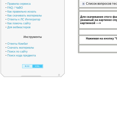
·
Список вопросов тес
Правила сервиса
·
FAQ / ЧаВО
·
Как правильно искать
·
Как скачивать материалы
Для скачивания этого ф
·
Ответы к ЛС Интегратор
указаный на картинке сп
·
картинкой --->
Как помочь сайту
·
Для вебмастеров
Инструменты
Нажимая на кнопку "
·
Ответы Комбат
·
Скачать материалы
·
Поиск по сайту
·
Поиск кода предмета