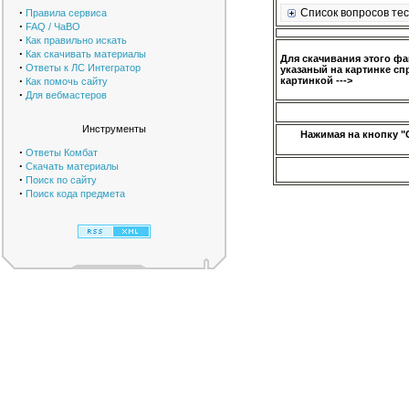
·
Список вопросов тес
Правила сервиса
·
FAQ / ЧаВО
·
Как правильно искать
·
Как скачивать материалы
Для скачивания этого ф
·
Ответы к ЛС Интегратор
указаный на картинке сп
·
картинкой --->
Как помочь сайту
·
Для вебмастеров
Инструменты
Нажимая на кнопку "
·
Ответы Комбат
·
Скачать материалы
·
Поиск по сайту
·
Поиск кода предмета