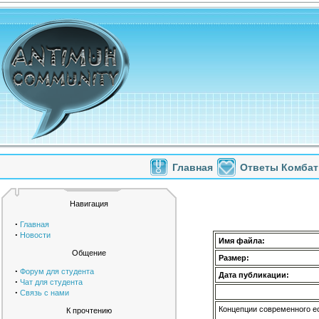
Главная
Ответы Комбат
Навигация
·
Главная
·
Новости
Имя файла:
Общение
Размер:
·
Форум для студента
Дата публикации:
·
Чат для студента
·
Связь с нами
Концепции современного е
К прочтению