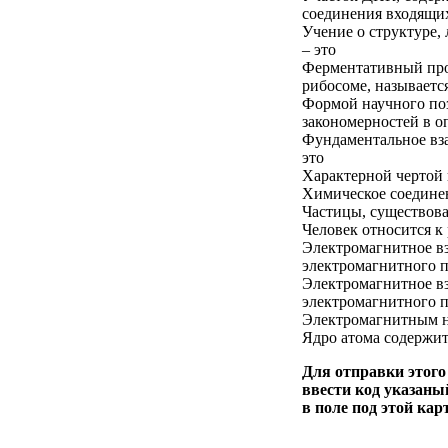
соединения входящих
Учение о структуре,
– это
Ферментативный про
рибосоме, называетс
Формой научного по
закономерностей в о
Фундаментальное вз
это
Характерной чертой 
Химическое соединен
Частицы, существова
Человек относится к
Электромагнитное вз
электромагнитного п
Электромагнитное в
электромагнитного п
Электромагнитным на
Ядро атома содержи
Для отправки этог
ввести код указаны
в поле под этой кар