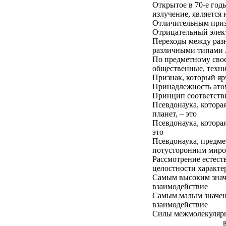
Открытое в 70-е год
излучение, являетс
Отличительным призн
Отрицательный элек
Переходы между разн
различными типами 
По предметному свое
общественные, техни
Признак, который яр
Принадлежность атом
Принцип соответстви
Псевдонаука, котора
планет, – это
Псевдонаука, котора
это
Псевдонаука, предме
потусторонним миром
Рассмотрение естест
целостности характе
Самым высоким знач
взаимодействие
Самым малым значен
взаимодействие
Силы межмолекулярно
_________________ 