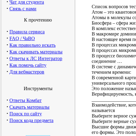
·
Чат для студента
Список вопросов тест
·
Связь с нами
Атом – это квантовом
Атомы в молекулы с
К прочтению
Биосфера – сфера жи
В комплекс естествен
·
Правила сервиса
В макромире домини
·
FAQ / ЧаВО
В настоящее время п
·
В процессах микроми
Как правильно искать
В процессах микроми
·
Как скачивать материалы
В процессе биохимич
·
Ответы к ЛС Интегратор
соединение …
·
Как помочь сайту
В системе с динамич
·
Для вебмастеров
течением времени:
В современной карти
универсального проц
Инструменты
Это положение назы
Верифицируемость, к
·
__________________
Ответы Комбат
Взаимодействие, кот
·
Скачать материалы
называется
·
Поиск по сайту
Выберите верное су
·
Поиск кода предмета
Выберите верные су
Высшие формы движе
его формы. Это поло