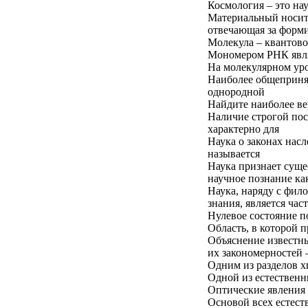
Космология – это нау
Материальный носит
отвечающая за форми
Молекула – квантово
Мономером РНК явл
На молекулярном ур
Наиболее общеприня
однородной
Найдите наиболее ве
Наличие строгой пос
характерно для
Наука о законах нас
называется
Наука признает суще
научное познание ка
Наука, наряду с фил
знания, является ча
Нулевое состояние п
Область, в которой п
Объяснение известны
их закономерностей 
Одним из разделов х
Одной из естественны
Оптические явления 
Основой всех естест