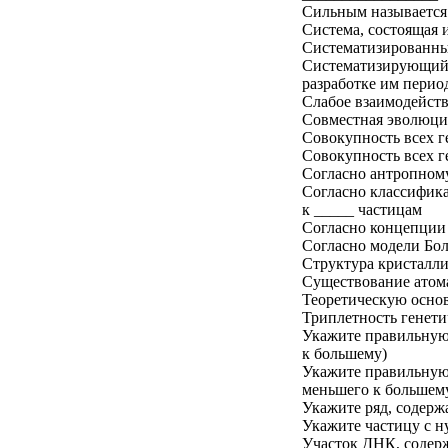
Сильным называется 
Система, состоящая 
Систематизированные
Систематизирующий ф
разработке им перио
Слабое взаимодейств
Совместная эволюция
Совокупность всех г
Совокупность всех г
Согласно антропном
Согласно классифика
к _____ частицам
Согласно концепции
Согласно модели Бол
Структура кристалли
Существование атом
Теоретическую основ
Триплетность генетич
Укажите правильную 
к большему)
Укажите правильную 
меньшего к большем
Укажите ряд, содерж
Укажите частицу с н
Участок ДНК, содерж