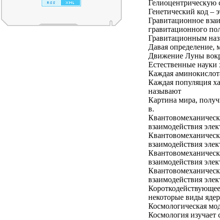
Гелиоцентрическую 
Генетический код – э
Гравитационное взаи
гравитационного по
Гравитационным назы
Давая определение, м
Движение Луны вокр
Естественные науки 
Каждая аминокислот
Каждая популяция ха
называют
Картина мира, получ
в.
Квантовомеханическа
взаимодействия элек
Квантовомеханическа
взаимодействия элек
Квантовомеханическа
взаимодействия элек
Квантовомеханическа
взаимодействия элек
Короткодействующее 
некоторые виды ядер
Космологическая мо
Космология изучает