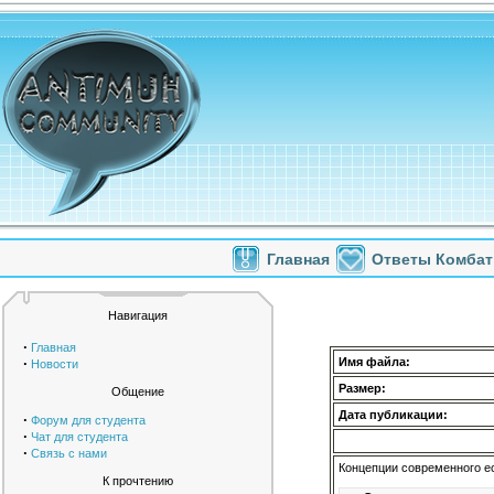
Главная
Ответы Комбат
Навигация
·
Главная
·
Имя файла:
Новости
Размер:
Общение
Дата публикации:
·
Форум для студента
·
Чат для студента
·
Связь с нами
Концепции современного е
К прочтению