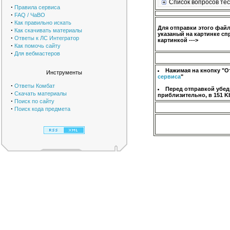
Список вопросов тес
·
Правила сервиса
·
FAQ / ЧаВО
·
Как правильно искать
Для отправки этого фай
·
Как скачивать материалы
указаный на картинке сп
·
Ответы к ЛС Интегратор
картинкой --->
·
Как помочь сайту
·
Для вебмастеров
Нажимая на кнопку "О
Инструменты
сервиса
"
·
Ответы Комбат
Перед отправкой убед
·
Скачать материалы
приблизительно, в 151 K
·
Поиск по сайту
·
Поиск кода предмета