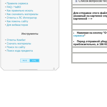
Список вопросов тес
·
Правила сервиса
·
FAQ / ЧаВО
·
Как правильно искать
Для отправки этого фай
·
Как скачивать материалы
указаный на картинке сп
·
Ответы к ЛС Интегратор
картинкой --->
·
Как помочь сайту
·
Для вебмастеров
Нажимая на кнопку "О
Инструменты
сервиса
"
·
Ответы Комбат
Перед отправкой убед
·
Скачать материалы
приблизительно, в 166 K
·
Поиск по сайту
·
Поиск кода предмета