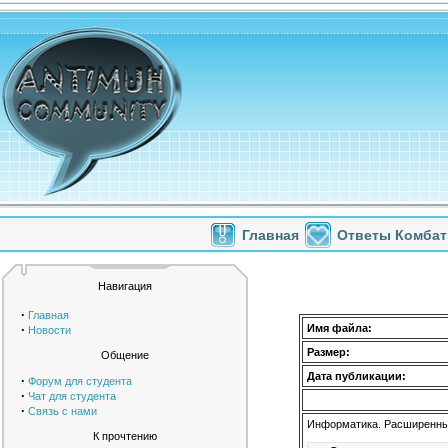
Главная
Ответы Комбат
Навигация
·
Главная
·
Имя файла:
Новости
Размер:
Общение
Дата публикации:
·
Форум для студента
·
Чат для студента
·
Связь с нами
Информатика. Расширенный
К прочтению