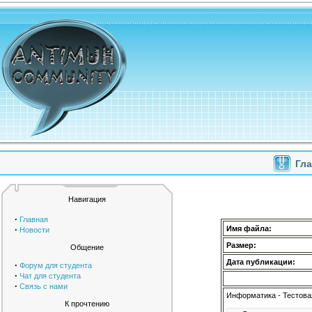
Гл
Навигация
·
Главная
·
Имя файла:
Новости
Размер:
Общение
Дата публикации:
·
Форум для студента
·
Чат для студента
·
Связь с нами
Информатика - Тестова
К прочтению