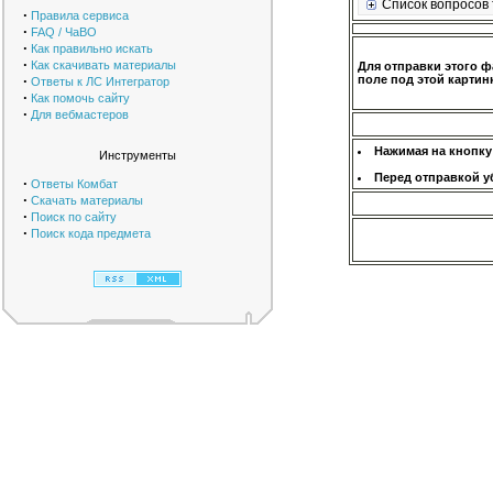
Список вопросов 
·
Правила сервиса
·
FAQ / ЧаВО
·
Как правильно искать
·
Как скачивать материалы
Для отправки этого ф
·
поле под этой картинк
Ответы к ЛС Интегратор
·
Как помочь сайту
·
Для вебмастеров
Нажимая на кнопку
Инструменты
Перед отправкой у
·
Ответы Комбат
·
Скачать материалы
·
Поиск по сайту
·
Поиск кода предмета