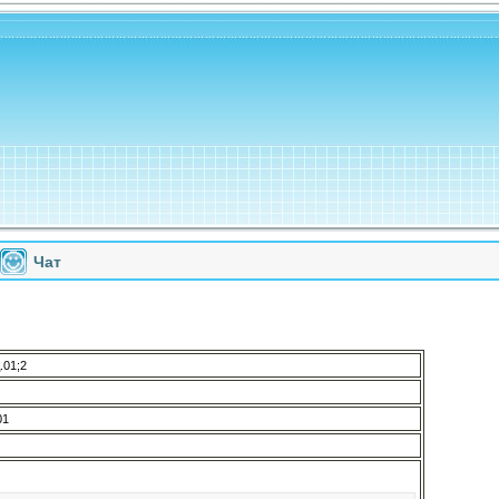
Чат
.01;2
01