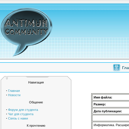
Гл
Навигация
·
Главная
·
Новости
Имя файла:
Общение
Размер:
·
Форум для студента
Дата публикации:
·
Чат для студента
·
Связь с нами
Информатика. Расширен
К прочтению