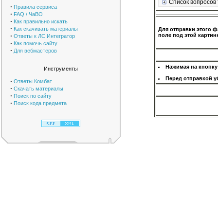
Список вопросов 
·
Правила сервиса
·
FAQ / ЧаВО
·
Как правильно искать
·
Как скачивать материалы
Для отправки этого ф
·
поле под этой картинк
Ответы к ЛС Интегратор
·
Как помочь сайту
·
Для вебмастеров
Нажимая на кнопку
Инструменты
Перед отправкой у
·
Ответы Комбат
·
Скачать материалы
·
Поиск по сайту
·
Поиск кода предмета