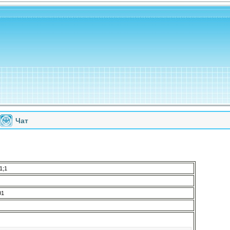
Чат
1;1
01