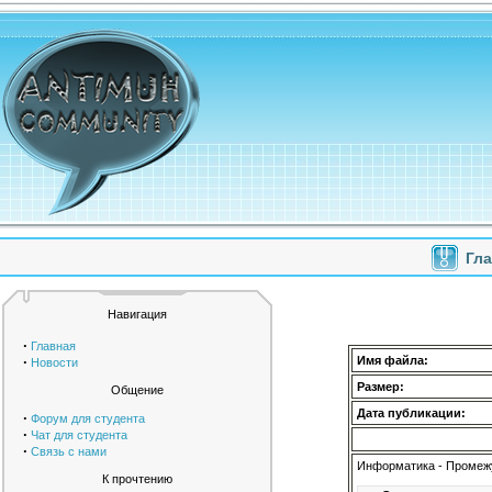
Гл
Навигация
·
Главная
·
Имя файла:
Новости
Размер:
Общение
Дата публикации:
·
Форум для студента
·
Чат для студента
·
Связь с нами
Информатика - Промеж
К прочтению