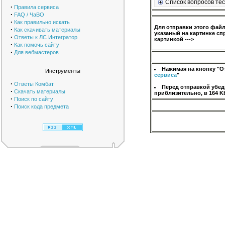
Список вопросов тес
·
Правила сервиса
·
FAQ / ЧаВО
·
Как правильно искать
Для отправки этого фай
·
Как скачивать материалы
указаный на картинке сп
·
Ответы к ЛС Интегратор
картинкой --->
·
Как помочь сайту
·
Для вебмастеров
Нажимая на кнопку "О
Инструменты
сервиса
"
·
Ответы Комбат
Перед отправкой убед
·
Скачать материалы
приблизительно, в 164 K
·
Поиск по сайту
·
Поиск кода предмета