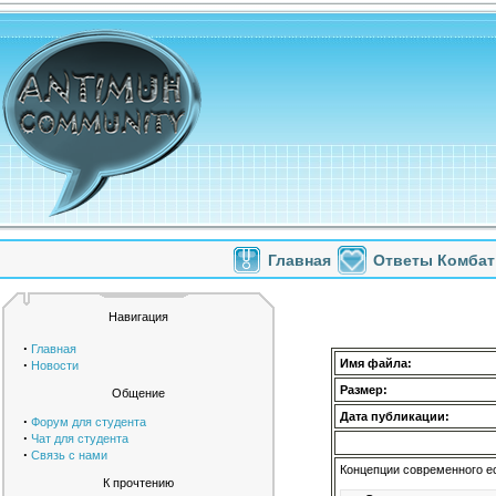
Главная
Ответы Комбат
Навигация
·
Главная
·
Имя файла:
Новости
Размер:
Общение
Дата публикации:
·
Форум для студента
·
Чат для студента
·
Связь с нами
Концепции современного ес
К прочтению