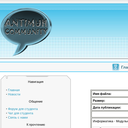
Гл
Навигация
·
Главная
·
Имя файла:
Новости
Размер:
Общение
Дата публикации:
·
Форум для студента
·
Чат для студента
·
Связь с нами
Информатика - Модуль
К прочтению