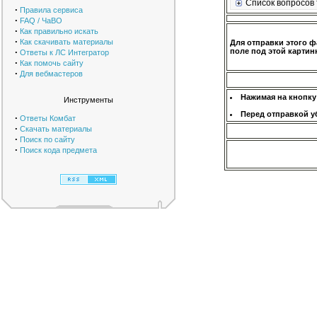
Список вопросов 
·
Правила сервиса
·
FAQ / ЧаВО
·
Как правильно искать
·
Как скачивать материалы
Для отправки этого ф
·
поле под этой картинк
Ответы к ЛС Интегратор
·
Как помочь сайту
·
Для вебмастеров
Нажимая на кнопку
Инструменты
Перед отправкой у
·
Ответы Комбат
·
Скачать материалы
·
Поиск по сайту
·
Поиск кода предмета