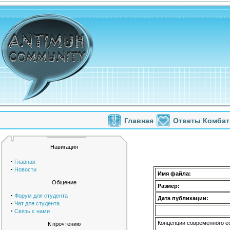
Главная
Ответы Комбат
Навигация
·
Главная
·
Новости
Имя файла:
Общение
Размер:
·
Форум для студента
Дата публикации:
·
Чат для студента
·
Связь с нами
Концепции современного е
К прочтению