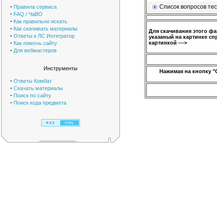
·
Список вопросов тес
Правила сервиса
·
FAQ / ЧаВО
·
Как правильно искать
·
Как скачивать материалы
Для скачивания этого ф
·
Ответы к ЛС Интегратор
указаный на картинке сп
·
картинкой --->
Как помочь сайту
·
Для вебмастеров
Инструменты
Нажимая на кнопку "
·
Ответы Комбат
·
Скачать материалы
·
Поиск по сайту
·
Поиск кода предмета