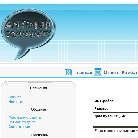
Главная
Ответы Комбат
Навигация
·
Главная
·
Имя файла:
Новости
Размер:
Общение
Дата публикации:
·
Форум для студента
·
Чат для студента
·
Связь с нами
Естественно-научная карти
К прочтению