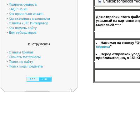
Список вопросов тес
·
Правила сервиса
·
FAQ / ЧаВО
·
Как правильно искать
Для отправки этого фай
·
Как скачивать материалы
указаный на картинке сп
·
Ответы к ЛС Интегратор
картинкой --->
·
Как помочь сайту
·
Для вебмастеров
Нажимая на кнопку "О
Инструменты
сервиса
"
·
Ответы Комбат
Перед отправкой убед
·
Скачать материалы
приблизительно, в 151 K
·
Поиск по сайту
·
Поиск кода предмета