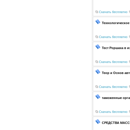
Скачать бесплатно
Технологическое
Скачать бесплатно
Тест Роршаха в и
Скачать бесплатно
Теор и Основ ав
Скачать бесплатно
таможенные орга
Скачать бесплатно
СРЕДСТВА МАСС