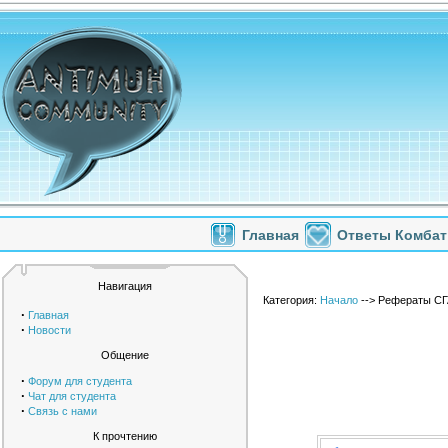
Главная
Ответы Комбат
Навигация
Категория:
Начало
--> Рефераты СГ
·
Главная
·
Новости
Общение
·
Форум для студента
·
Чат для студента
·
Связь с нами
К прочтению