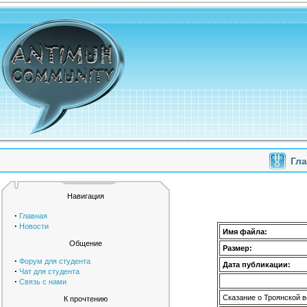
Гл
Навигация
·
Главная
·
Новости
Имя файла:
Общение
Размер:
·
Форум для студента
Дата публикации:
·
Чат для студента
·
Связь с нами
Сказание о Троянской 
К прочтению