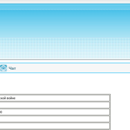
Чат
ской войне
00