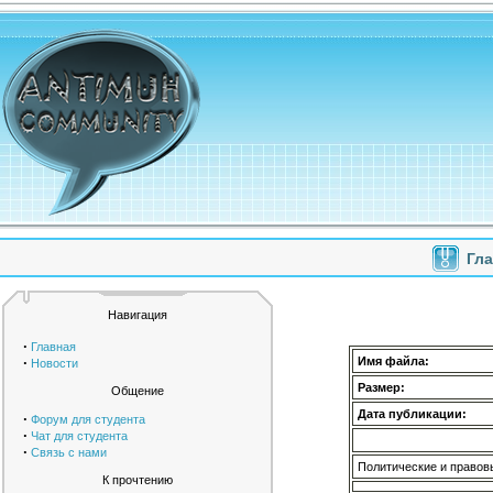
Гл
Навигация
·
Главная
·
Имя файла:
Новости
Размер:
Общение
Дата публикации:
·
Форум для студента
·
Чат для студента
·
Связь с нами
Политические и правовы
К прочтению