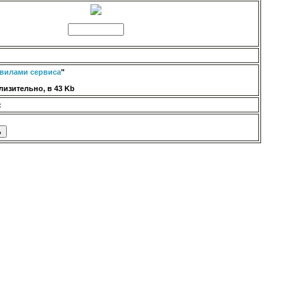
вилами сервиса
"
изительно, в 43 Kb
: