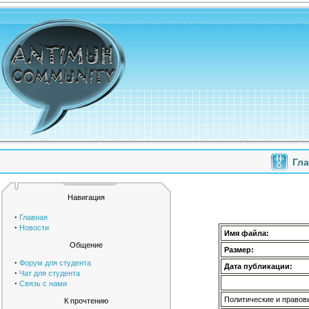
Гл
Навигация
·
Главная
·
Новости
Имя файла:
Общение
Размер:
·
Форум для студента
Дата публикации:
·
Чат для студента
·
Связь с нами
Политические и правовы
К прочтению