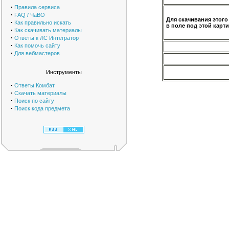
·
Правила сервиса
·
FAQ / ЧаВО
Для скачивания этого
·
Как правильно искать
в поле под этой карти
·
Как скачивать материалы
·
Ответы к ЛС Интегратор
·
Как помочь сайту
·
Для вебмастеров
Инструменты
·
Ответы Комбат
·
Скачать материалы
·
Поиск по сайту
·
Поиск кода предмета