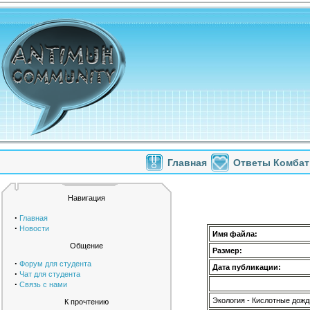
Главная
Ответы Комбат
Навигация
·
Главная
·
Новости
Имя файла:
Общение
Размер:
·
Форум для студента
Дата публикации:
·
Чат для студента
·
Связь с нами
Экология - Кислотные дожд
К прочтению