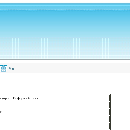
Чат
о управ - Информ обеспеч
08