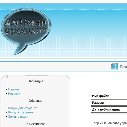
Гл
Навигация
·
Главная
·
Новости
Имя файла:
Общение
Размер:
·
Форум для студента
Дата публикации:
·
Чат для студента
·
Связь с нами
Теор и Основ авто упр
К прочтению