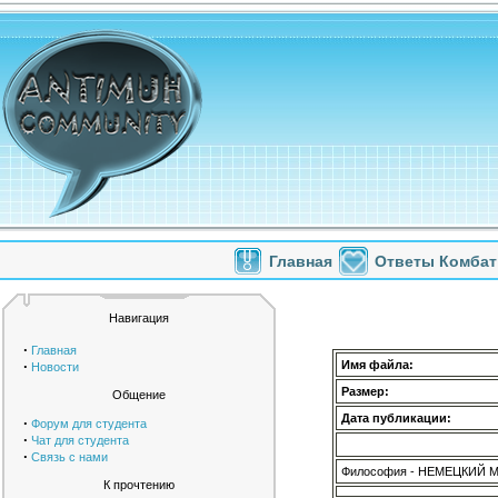
Главная
Ответы Комбат
Навигация
·
Главная
·
Имя файла:
Новости
Размер:
Общение
Дата публикации:
·
Форум для студента
·
Чат для студента
·
Связь с нами
Философия - НЕМЕЦКИЙ 
К прочтению