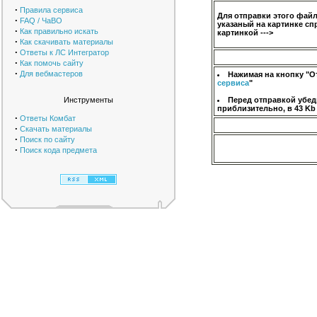
·
Правила сервиса
Для отправки этого фай
·
FAQ / ЧаВО
указаный на картинке сп
·
Как правильно искать
картинкой --->
·
Как скачивать материалы
·
Ответы к ЛС Интегратор
·
Как помочь сайту
·
Для вебмастеров
Нажимая на кнопку "О
сервиса
"
Инструменты
Перед отправкой убед
приблизительно, в 43 Kb
·
Ответы Комбат
·
Скачать материалы
·
Поиск по сайту
·
Поиск кода предмета