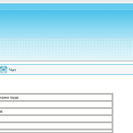
Чат
храна труда
08