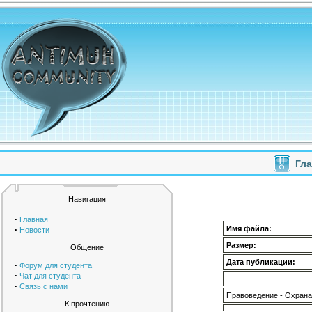
Гл
Навигация
·
Главная
·
Имя файла:
Новости
Размер:
Общение
Дата публикации:
·
Форум для студента
·
Чат для студента
·
Связь с нами
Правоведение - Охрана
К прочтению