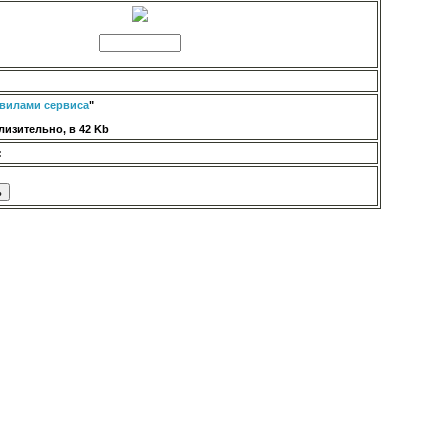
вилами сервиса
"
изительно, в 42 Kb
: