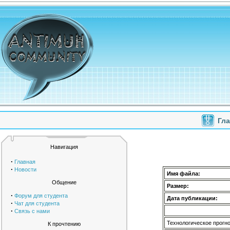
Гл
Навигация
·
Главная
·
Новости
Имя файла:
Общение
Размер:
·
Форум для студента
Дата публикации:
·
Чат для студента
·
Связь с нами
Технологическое прогн
К прочтению