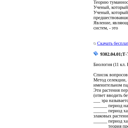
Теорию туманнос
Ученый, который
Ученый, который
предшествовавшег
Явление, являющ
систем, - это
Скачать беспла
9302.04.01;Т-
Биология (11 кл. 
Список вопросов 
Метод селекции, 
именительном па
Эти растения пер
(ответ вводить бе
___ эра называет
______ период на
______ период ха
злаковых растен
______ период х
______ теория п