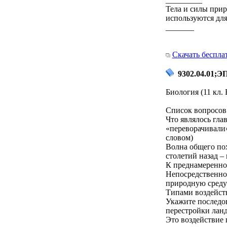
Тела и силы прир
используются для
_______
Скачать беспла
9302.04.01;Э
Биология (11 кл.
Список вопросов 
Что являлось гл
«переворачивали»
словом)
Волна общего пох
столетий назад –
К преднамеренно
Непосредственно
природную среду 
Типами воздейст
Укажите последо
перестройки лан
Это воздействие 