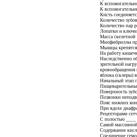
К вспомогательно
К вспомогательны
Кисть соединяетс
Количество зубов
Количество пар р
Лопатки и ключиц
Масса скелетной 
Миофибриллы пре
Мышцы крепятся 
На работу кишеч
Наследственно об
зрительной нагр
кровообращения в
яблока (склеры) 
Начальный этап 
Пищеварительные
Поверхность зуб
Позвонки неподв
Пояс нижних кон
При вдохе диафр
Рецепторами сетч
С полостью ____ 
Самой массивной
Содержание кисл
Соединение гемо