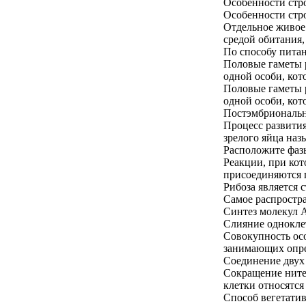
Особенности стр
Особенности стр
Отдельное живое
средой обитания, 
По способу питан
Половые гаметы р
одной особи, кот
Половые гаметы р
одной особи, кот
Постэмбрионально
Процесс развития
зрелого яйца наз
Расположите фаз
Реакции, при ко
присоединяются 
Рибоза является
Самое распростра
Синтез молекул 
Слияние однокле
Совокупность ос
занимающих опре
Соединение двух
Сокращение ните
клетки относятся
Способ вегетатив