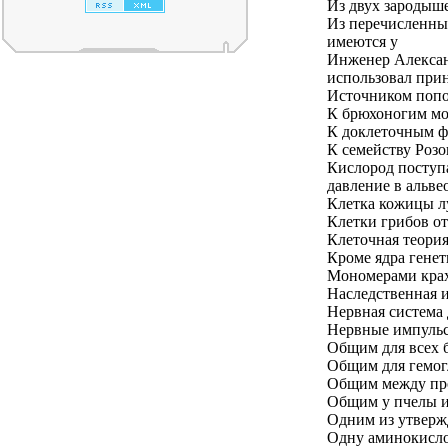
Из двух зародыше
Из перечисленны
имеются у
Инженер Алексан
использовал при
Источником попо
К брюхоногим мо
К доклеточным ф
К семейству Розо
Кислород поступа
давление в альве
Клетка кожицы лу
Клетки грибов от
Клеточная теория
Кроме ядра гене
Мономерами крах
Наследственная 
Нервная система 
Нервные импульс
Общим для всех б
Общим для гемогл
Общим между про
Общим у пчелы и
Одним из утверж
Одну аминокислот