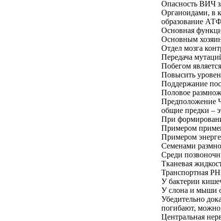
Опасность ВИЧ за
Органоидами, в 
образование АТФ,
Основная функци
Основным хозяин
Отдел мозга кон
Передача мутаций
Побегом являетс
Повысить уровен
Поддержание пос
Половое размноже
Предположение Ч
общие предки – э
При формировании
Примером примен
Примером энерге
Семенами размно
Среди позвоночн
Тканевая жидкост
Транспортная Р
У бактерии кишеч
У слона и мыши 
Убедительно дока
погибают, можно
Центральная нерв