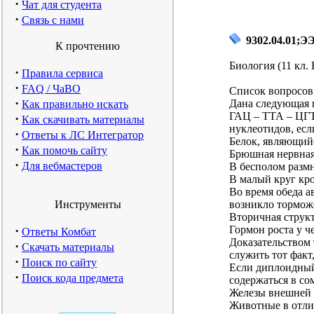
·
Чат для студента
·
Связь с нами
9302.04.01;ЭЭ
К прочтению
Биология (11 кл.
·
Правила сервиса
·
FAQ / ЧаВО
Список вопросов 
·
Дана следующая 
Как правильно искать
ГАЦ – ТТА – ЦГТ
·
Как скачивать материалы
нуклеотидов, есл
·
Ответы к ЛС Интегратор
Белок, являющий
·
Как помочь сайту
Брюшная нервная
·
Для вебмастеров
В бесполом разм
В малый круг кро
Во время обеда а
Инструменты
возникло тормож
Вторичная структ
·
Гормон роста у ч
Ответы Комбат
Доказательством 
·
Скачать материалы
служить тот факт,
·
Поиск по сайту
Если диплоидный 
·
Поиск кода предмета
содержаться в со
Железы внешней с
Животные в отли