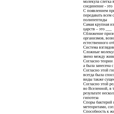
молекула слегка 
соединение - это
С появлением пр
передавать всем 
полипептиды
Самая крупная и
царств – это ___
Сближение призн
организмов, возн
естественного отб
Система взглядо
Сложные молекул
звено между жив
Согласно теории 
а была занесена 
Согласно этой ги
всегда была спос
виды также сущес
Согласно этой ре
во Вселенной, в 
результате неско
гипотеза
Споры бактерий 
метеоритами, сог
Способность к жи