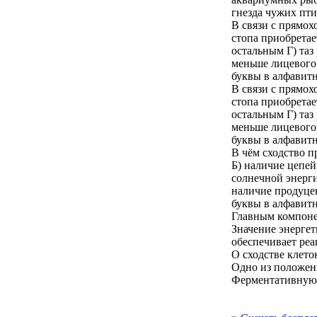
гнезда чужих пти
В связи с прямох
стопа приобретае
остальным Г) таз
меньше лицевого
буквы в алфавитн
В связи с прямох
стопа приобретае
остальным Г) таз
меньше лицевого
буквы в алфавитн
В чём сходство п
Б) наличие цепей
солнечной энерг
наличие продуце
буквы в алфавитн
Главным компоне
Значение энергет
обеспечивает реа
О сходстве клето
Одно из положен
Ферментативную