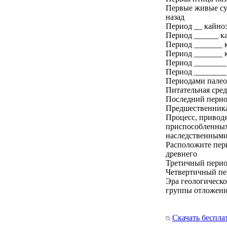
Первые живые су
назад
Период __ кайноз
Период ______ ка
Период _______ к
Период _______ к
Период ________ 
Период ________ 
Периодами палео
Питательная сред
Последний перио
Предшественника
Процесс, привод
приспособленных
наследственными 
Расположите пери
древнего
Третичный период
Четвертичный пер
Эра геологическо
группы отложений
Скачать беспла