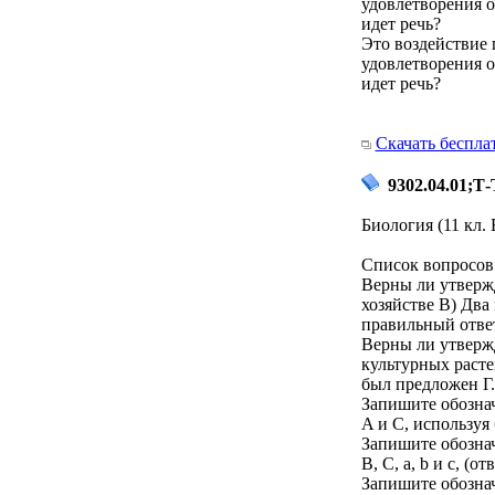
удовлетворения о
идет речь?
Это воздействие 
удовлетворения о
идет речь?
Скачать беспла
9302.04.01;Т-
Биология (11 кл. 
Список вопросов 
Верны ли утвержд
хозяйстве В) Два
правильный отве
Верны ли утверж
культурных раст
был предложен Г
Запишите обознач
A и C, используя 
Запишите обознач
B, C, a, b и с, (о
Запишите обознач