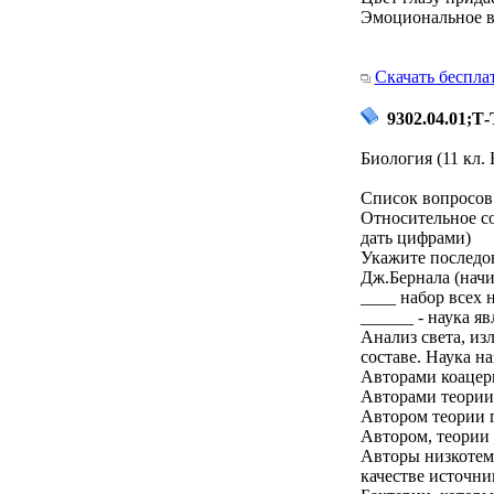
Эмоциональное в
Скачать беспла
9302.04.01;Т-
Биология (11 кл. 
Список вопросов 
Относительное со
дать цифрами)
Укажите последо
Дж.Бернала (начи
____ набор всех
______ - наука я
Анализ света, из
составе. Наука н
Авторами коацер
Авторами теории
Автором теории г
Автором, теории
Авторы низкотем
качестве источни