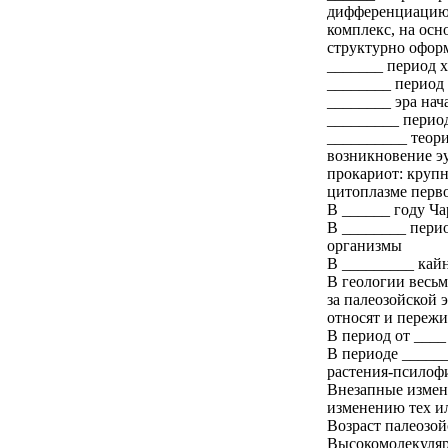
дифференциацию 
комплекс, на осн
структурно офор
_______ период х
________ период 
________ эра нач
_________ период
__________ теори
возникновение эу
прокариот: крупн
цитоплазме перв
В ______ году Ча
В ________ перио
организмы
В _________ кай
В геологии весьм
за палеозойской 
относят и пережи
В период от ____
В периоде _____
растения-псилоф
Внезапные измен
изменению тех ил
Возраст палеозой
Высокомолекуляр