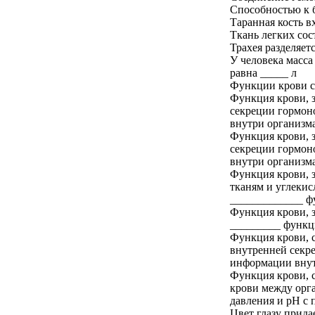
Способностью к 
Таранная кость в
Ткань легких сос
Трахея разделяет
У человека масса
равна _____ л
Функции крови 
Функция крови, 
секреции гормон
внутри организма
Функция крови, 
секреции гормон
внутри организма
Функция крови, з
тканям и углекис
_____________ ф
Функция крови, з
_________ функц
Функция крови, 
внутренней секр
информации внут
Функция крови, 
крови между орг
давления и рН с 
Цвет глазу прида