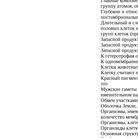
Главные компоне
группу атомов, 
Глубокие и относ
постэмбрионально
Длительный и сл
половых клеток 
групп клеток (пр
Запасной продукт
Запасной продукт
Запасной продукт
К гетеротрофам о
К одномембранны
Клетки животных
Клетку считают е
Красный пигмент 
это
Мужские гаметы ч
именительном па
Обмен участками
Оболочка Земли,
Организмы, имею
количество мемб
Организмы, клетк
Органоиды клетк
Основная структ