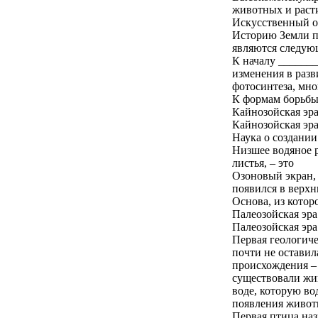
животных и расти
Искусственный от
Историю Земли п
являются следую
К началу _______
изменения в разв
фотосинтеза, мн
К формам борьбы 
Кайнозойская эра
Кайнозойская эра
Наука о создании
Низшее водяное р
листья, – это
Озоновый экран,
появился в верхн
Основа, из которо
Палеозойская эра
Палеозойская эра
Первая геологиче
почти не оставил
происхождения – 
существовали жив
воде, которую во
появления живо
Первая птица наз