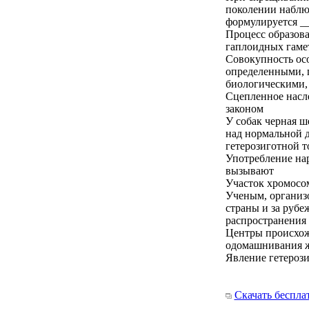
поколении наблю
формулируется _
Процесс образова
гаплоидных гаме
Совокупность осо
определенными, 
биологическими, 
Сцепленное насл
законом
У собак черная ше
над нормальной д
гетерозиготной т
Употребление нар
вызывают
Участок хромосом
Ученым, организ
страны и за рубе
распространения 
Центры происхож
одомашнивания ж
Явление гетерози
Скачать беспла