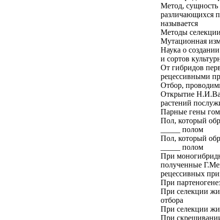
Метод, сущность 
различающихся по
называется
Методы селекции
Мутационная изм
Наука о создани
и сортов культур
От гибридов перв
рецессивными при
Отбор, проводим
Открытие Н.И.Ва
растений послужи
Парные гены гом
Пол, который обр
_____ полом
Пол, который обр
_____ полом
При моногибридн
полученные Г.Ме
рецессивных при
При партеногенез
При селекции жи
отбора
При селекции жи
При скрещивании