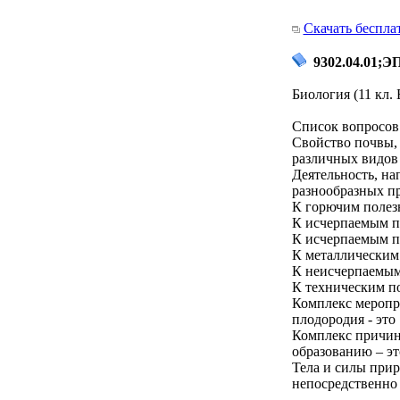
Скачать беспла
9302.04.01;Э
Биология (11 кл.
Список вопросов 
Свойство почвы,
различных видов 
Деятельность, на
разнообразных пр
К горючим полез
К исчерпаемым п
К исчерпаемым п
К металлическим
К неисчерпаемым
К техническим п
Комплекс меропр
плодородия - это
Комплекс причин
образованию – э
Тела и силы прир
непосредственно 
_________