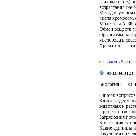
гликокаликс 6) 
возрастания (не б
Метод изучения н
числа хромосом, 
Молекулы АТФ в
Обмен веществ м
Организмы, кото
кислорода в сред
Хроматиды – это
Скачать беспла
9302.04.01;Э
Биология (11 кл.
Список вопросов 
Книга, содержаща
животных и расте
Процесс возвраще
Загрязнения поч
К источникам пос
Какие единицы и
излучения на чел