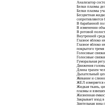
Анализатор состо
Белки плазмы де
Белки плазмы уча
Бесцветная жидко
сопротивляются б
В барабанной пол
В изменении объ
В ротовой полос
Внутренней сред
Глазное яблоко и
Глазное яблоко и
покрытого тремя
Голосовые связки
Голосовые связки
Гуморальная регу
Движения голов
Длина трахеи чел
Дыхательный цен
Жевание и слюно
ЖЕЛ измеряется
Жидкая ткань, ци
плазмы и взвеше
Жизненная емкост
Закрывает вход в
Зрительная зона 