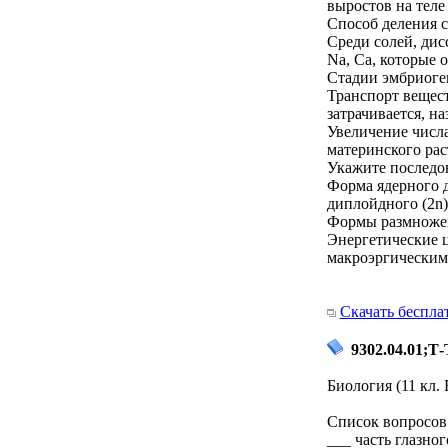
выростов на теле
Способ деления с
Среди солей, ди
Na, Ca, которые 
Стадии эмбриоге
Транспорт вещест
затрачивается, на
Увеличение числа
материнского рас
Укажите последов
Форма ядерного 
диплойдного (2n) 
Формы размноже
Энергетические 
макроэргическим
Скачать беспла
9302.04.01;Т-
Биология (11 кл. 
Список вопросов 
___ часть глазно