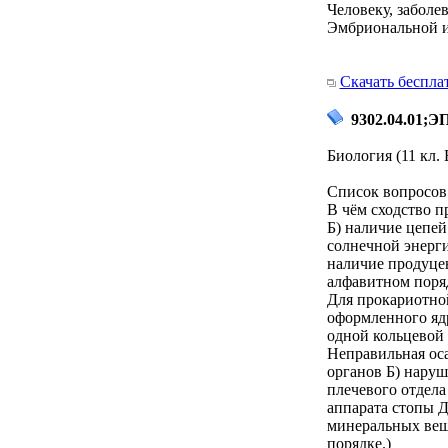
Человеку, заболе
Эмбриональной и
Скачать беспла
9302.04.01;Э
Биология (11 кл.
Список вопросов 
В чём сходство п
Б) наличие цепей
солнечной энерг
наличие продуце
алфавитном поряд
Для прокариотной
оформленного ядр
одной кольцевой
Неправильная ос
органов Б) нару
плечевого отдел
аппарата стопы 
минеральных вещ
порядке.)