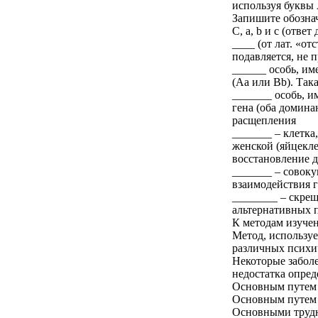
используя буквы A
Запишите обознач
C, a, b и с (отве
____ (от лат. «от
подавляется, не 
______ особь, и
(Aa или Bb). Так
_______ особь, 
гена (оба домина
расщепления
_______ – клетка
женской (яйцекле
восстановление 
_______ – совоку
взаимодействия 
________ – скре
альтернативных 
К методам изучен
Метод, используе
различных психич
Некоторые забол
недостатка опред
Основным путем 
Основным путем 
Основными трудн