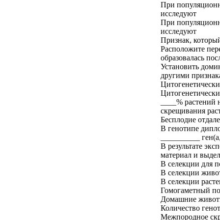
При популяционн
исследуют
При популяционн
исследуют
Признак, который
Расположите пер
образовалась пос
Установить домин
другими признака
Цитогенетически
Цитогенетически
____% растений 
скрещивания рас
Бесплодие отдал
В генотипе дипло
__________ ген(а,
В результате эк
материал и выде
В селекции для 
В селекции живот
В селекции раст
Гомогаметный по
Домашние животн
Количество гено
Межпородное скр