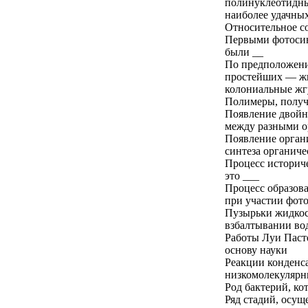
полинуклеотидны
наиболее удачных
Относительное с
Первыми фотоси
были __
По предположени
простейших — жг
колониальные жг
Полимеры, получ
Появление двойн
между разными о
Появление органи
синтеза органиче
Процесс историч
это ___
Процесс образова
при участии фото
Пузырьки жидкос
взбалтывании вод
Работы Луи Пасте
основу науки
Реакции конденс
низкомолекулярн
Род бактерий, ко
Ряд стадий, осущ