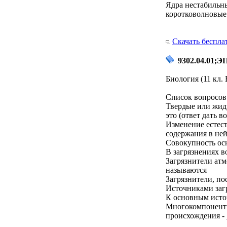
Ядра нестабильн
коротковолновые
Скачать беспла
9302.04.01;Э
Биология (11 кл.
Список вопросов 
Твердые или жидк
это (ответ дать 
Изменение естест
содержания в ней
Совокупность ос
В загрязнениях в
Загрязнители ат
называются
Загрязнители, по
Источниками заг
К основным исто
Многокомпонентн
происхождения -