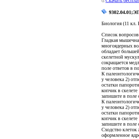
Скачать беспла
9302.04.01;Э
Биология (11 кл.
Список вопросов 
Гладкая мышечная
многоядерных вол
обладает большей
скелетной мускул
сокращается мед
поле ответов в по
К палеонтологиче
у человека 2) от
остатки папоротн
копчик в скелет
запишите в поле 
К палеонтологиче
у человека 2) от
остатки папоротн
копчик в скелет
запишите в поле 
Сходство клеток 
оформленное ядро