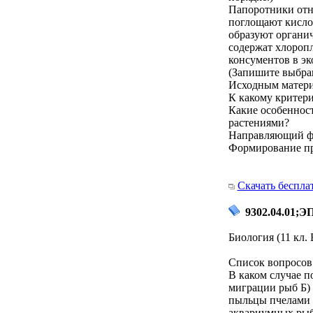
Папоротники отно
поглощают кислор
образуют органич
содержат хлоропл
консументов в эк
(Запишите выбра
Исходным матери
К какому критери
Какие особенност
растениями?
Направляющий ф
Формирование пр
Скачать беспла
9302.04.01;Э
Биология (11 кл.
Список вопросов 
В каком случае 
миграции рыб Б) 
пыльцы пчелами Г
аквариумных рыб