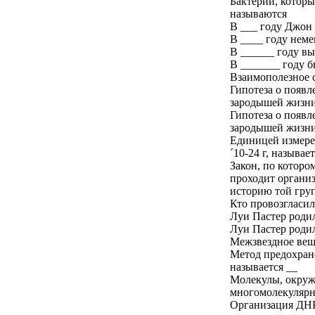
Бактерии, которы
называются
В ___ году Джон 
В ____ году нем
В ______ году в
В _______ году 
Взаимополезное 
Гипотеза о появл
зародышей жизни
Гипотеза о появл
зародышей жизни
Единицей измерен
´10-24 г, называет
Закон, по котором
проходит органи
историю той групп
Кто провозгласи
Луи Пастер родил
Луи Пастер родил
Межзвездное веще
Метод предохране
называется __
Молекулы, окруже
многомолекулярн
Организация ДНК