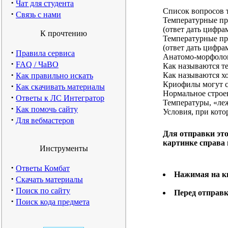
·
Чат для студента
Список вопросов т
·
Связь с нами
Температурные пре
(ответ дать цифра
К прочтению
Температурные пре
(ответ дать цифра
·
Правила сервиса
Анатомо-морфолог
·
FAQ / ЧаВО
Как называются т
·
Как называются х
Как правильно искать
Криофилы могут с
·
Как скачивать материалы
Нормальное строен
·
Ответы к ЛС Интегратор
Температуры, «ле
·
Как помочь сайту
Условия, при кот
·
Для вебмастеров
Для отправки эт
картинке справа в
Инструменты
·
Ответы Комбат
Нажимая на кн
·
Скачать материалы
·
Поиск по сайту
Перед отправк
·
Поиск кода предмета