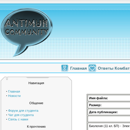
Главная
Ответы Комбат
Навигация
·
Главная
·
Новости
Имя файла:
Общение
Размер:
·
Форум для студента
Дата публикации:
·
Чат для студента
·
Связь с нами
Биология (11 кл. БП) - Эл
К прочтению