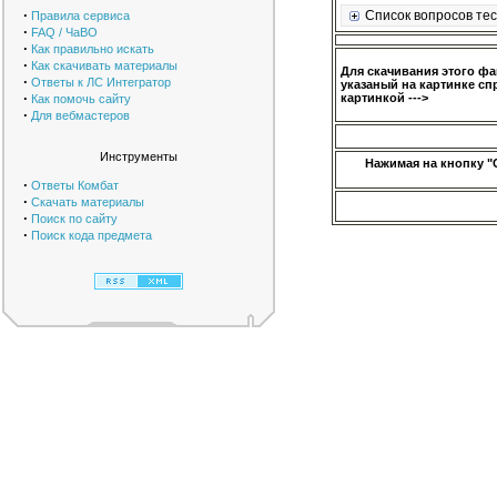
·
Список вопросов тес
Правила сервиса
·
FAQ / ЧаВО
·
Как правильно искать
·
Как скачивать материалы
Для скачивания этого ф
·
Ответы к ЛС Интегратор
указаный на картинке сп
·
картинкой --->
Как помочь сайту
·
Для вебмастеров
Инструменты
Нажимая на кнопку "
·
Ответы Комбат
·
Скачать материалы
·
Поиск по сайту
·
Поиск кода предмета