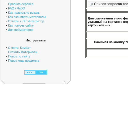
·
Список вопросов тес
Правила сервиса
·
FAQ / ЧаВО
·
Как правильно искать
·
Как скачивать материалы
Для скачивания этого ф
·
Ответы к ЛС Интегратор
указаный на картинке сп
·
картинкой --->
Как помочь сайту
·
Для вебмастеров
Инструменты
Нажимая на кнопку "
·
Ответы Комбат
·
Скачать материалы
·
Поиск по сайту
·
Поиск кода предмета