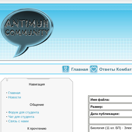
Главная
Ответы Комбат
Навигация
·
Главная
·
Новости
Имя файла:
Общение
Размер:
·
Форум для студента
Дата публикации:
·
Чат для студента
·
Связь с нами
Биология (11 кл. БП) - Эл
К прочтению