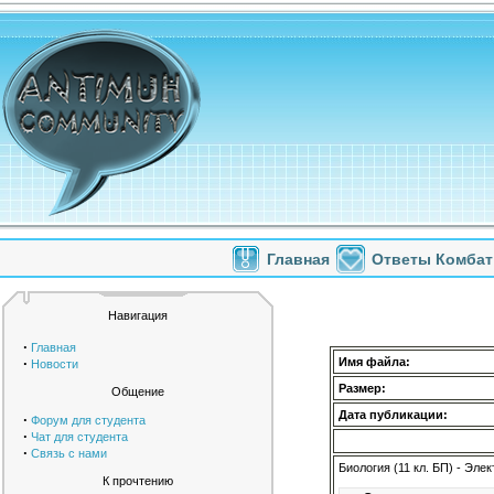
Главная
Ответы Комбат
Навигация
·
Главная
·
Имя файла:
Новости
Размер:
Общение
Дата публикации:
·
Форум для студента
·
Чат для студента
·
Связь с нами
Биология (11 кл. БП) - Эл
К прочтению