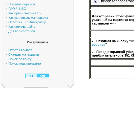
Список вопросов тес
·
Правила сервиса
·
FAQ / ЧаВО
·
Как правильно искать
Для отправки этого фай
·
Как скачивать материалы
указаный на картинке сп
·
Ответы к ЛС Интегратор
картинкой --->
·
Как помочь сайту
·
Для вебмастеров
Нажимая на кнопку "О
Инструменты
сервиса
"
·
Ответы Комбат
Перед отправкой убед
·
Скачать материалы
приблизительно, в 151 K
·
Поиск по сайту
·
Поиск кода предмета