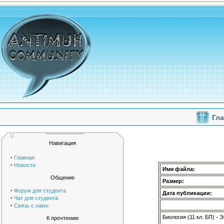
Гл
Навигация
·
Главная
·
Новости
Имя файла:
Общение
Размер:
·
Форум для студента
Дата публикации:
·
Чат для студента
·
Связь с нами
Биология (11 кл. БП) -
К прочтению