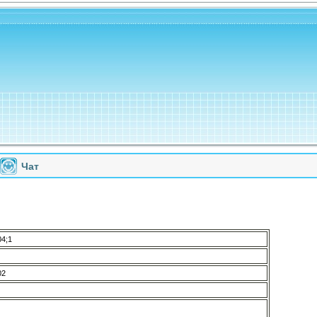
Чат
4;1
02