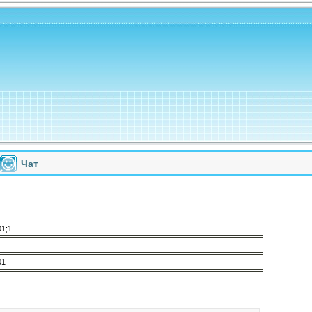
Чат
1;1
01