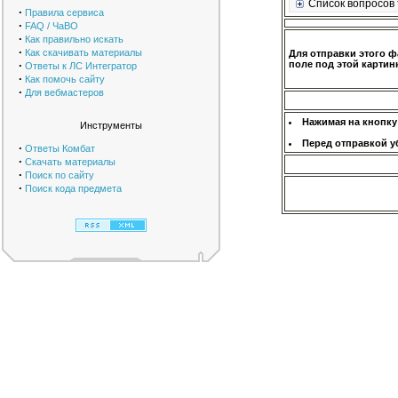
Список вопросов 
·
Правила сервиса
·
FAQ / ЧаВО
·
Как правильно искать
·
Как скачивать материалы
Для отправки этого ф
·
поле под этой картинк
Ответы к ЛС Интегратор
·
Как помочь сайту
·
Для вебмастеров
Нажимая на кнопку
Инструменты
Перед отправкой у
·
Ответы Комбат
·
Скачать материалы
·
Поиск по сайту
·
Поиск кода предмета