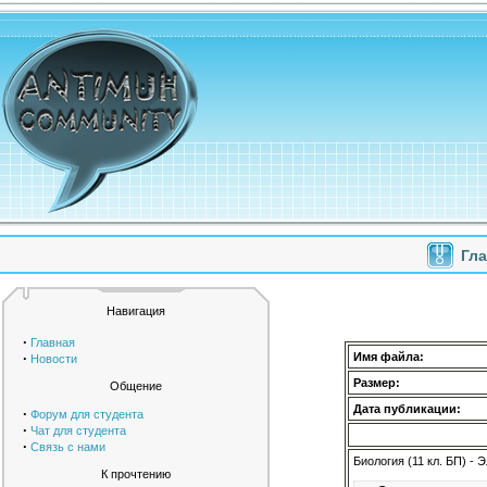
Гл
Навигация
·
Главная
·
Имя файла:
Новости
Размер:
Общение
Дата публикации:
·
Форум для студента
·
Чат для студента
·
Связь с нами
Биология (11 кл. БП) -
К прочтению