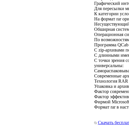
Графический инте
Для пересылки мн
К категории усл
На формат rar о
Несуществующий
Обширная система
Операционная сис
По возможностям 
Программа QCab 
С zip-архивами п
С длинными имен
С точки зрения 
универсальны:
Самораспаковываю
Современные арх
Технология RAR 
Упаковка и архив
Фактор современн
Фактор эффективн
Фирмой Microsof
Формат rar в нас
Скачать беспла