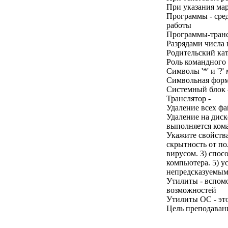
При указания мар
Программы - сред
работы
Программы-трансл
Разрядами числа
Родительский ката
Роль командного 
Символы '*' и '?
Символьная форм
Системный блок -
Транслятор -
Удаление всех фа
Удаление на ди
выполняется ком
Укажите свойства
скрытность от по
вирусом. 3) спос
компьютера. 5) у
непредсказуемы
Утилиты - вспом
возможностей
Утилиты ОС - эт
Цель преподавани