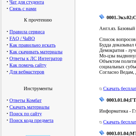
·
Чат для студента
·
Связь с нами
0001.Экз.02;
К прочтению
Англ.яз. Базовый
·
Правила сервиса
·
FAQ / ЧаВО
Список вопросов 
·
Будда доказывал 
Как правильно искать
Демократия - луч
·
Как скачивать материалы
Мо-цзы выдвинул
·
Ответы к ЛС Интегратор
Объектом полити
·
Как помочь сайту
социальных субъ
·
Для вебмастеров
Согласно Ведам,
Инструменты
Скачать беспла
·
0003.01.04;ГТ
Ответы Комбат
·
Скачать материалы
Информатика - Г
·
Поиск по сайту
·
Поиск кода предмета
Скачать беспла
0003.01.04;МТ