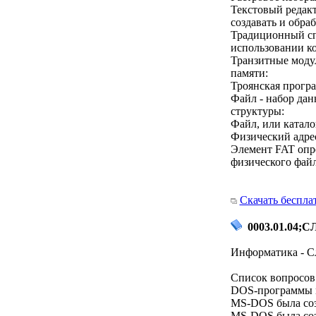
Текстовый редак
создавать и обра
Традиционный сп
использовании к
Транзитные моду
памяти:
Троянская програ
Файл - набор дан
структуры:
Файл, или каталог
Физический адрес
Элемент FAT опре
физического файл
Скачать беспла
0003.01.04;СЛ
Информатика - С
Список вопросов 
DOS-программы м
MS-DOS была соз
MS-DOS была соз