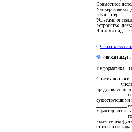
Совместное испол
Универсальным у
компьютер:
Услугами операци
Устройство, позв
Числами вида 1.0
Скачать беспла
0003.01.04;Т-
Информатика - Т
Список вопросов 
__________ числа
представления и
_____________ н
существующими н
_____________ на
характер, исполь
_____________ п
выделением функ
строгого порядк
______________ и