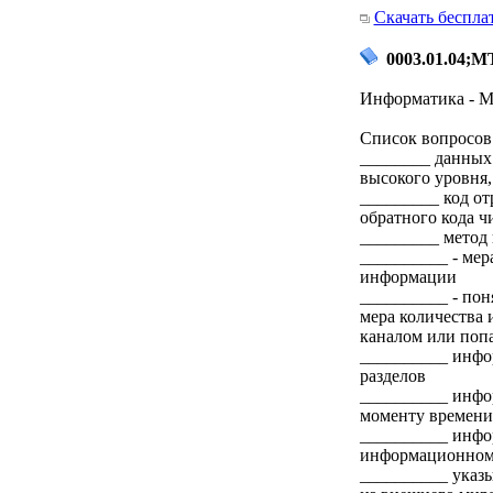
Скачать беспла
0003.01.04;МТ
Информатика - М
Список вопросов 
________ данных
высокого уровня
_________ код от
обратного кода ч
_________ метод
__________ - мер
информации
__________ - пон
мера количества
каналом или поп
__________ инфо
разделов
__________ инфо
моменту времени
__________ инфор
информационном 
__________ указы