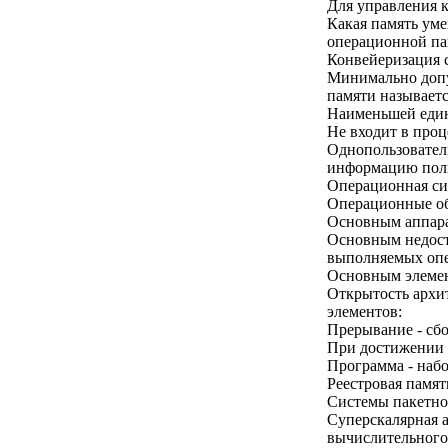
Для управления к
Какая память ум
операционной па
Конвейеризация 
Минимально допу
памяти называетс
Наименьшей един
Не входит в проц
Однопользовател
информацию поль
Операционная си
Операционные об
Основным аппара
Основным недоста
выполняемых опе
Основным элемен
Открытость архит
элементов:
Прерывание - сбо
При достижении 
Программа - наб
Реестровая памят
Системы пакетно
Суперскалярная а
вычислительного