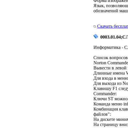
Форма изображени
Язык, позволяющ
обозначений маш
Скачать беспла
0003.01.04;СЛ
Информатика - С
Список вопросов 
Norton Commande
Вывести в левой
Длинные имена W
Для входа в меню
Для выхода из N
Клавишу F1 следу
Commander:
Ключи ST можно 
Команда меню inf
Комбинация клави
файлов":
На дискете мини
На страницу вни