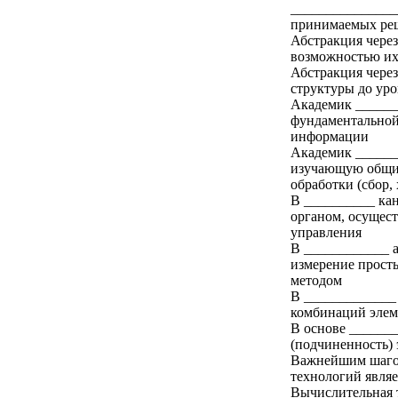
________________
принимаемых ре
Абстракция через
возможностью их
Абстракция через
структуры до уро
Академик ______
фундаментальной
информации
Академик ______
изучающую общие
обработки (сбор,
В __________ ка
органом, осущес
управления
В ____________ а
измерение прост
методом
В _____________ 
комбинаций элем
В основе ______
(подчиненность)
Важнейшим шагом
технологий являе
Вычислительная т