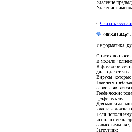
Удаление предыду
Удаление символа
Скачать беспла
0003.01.04;СЛ
Информатика (кур
Список вопросов 
В модели "клиент
В файловой систе
диска делится на
Вирусы, которые
Главным требован
сервер" является
Графические реда
графические:
Для максимально
кластера должен
Если исполняему
исполнение на д
совместимы на у
Загрузчик: