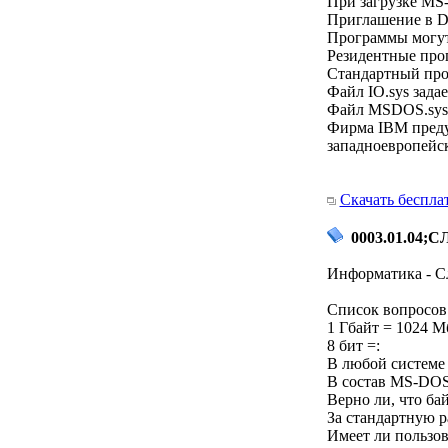
При загрузке MS
Приглашение в D
Программы могут
Резидентные прог
Стандартный про
Файл IO.sys зада
Файл MSDOS.sys 
Фирма IBM преду
западноевропейс
Скачать беспла
0003.01.04;СЛ
Информатика - С
Список вопросов 
1 Гбайт = 1024 М
8 бит =:
В любой системе 
В состав MS-DOS
Верно ли, что ба
За стандартную р
Имеет ли пользов