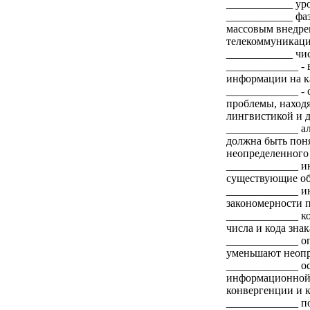
____________ ур
____________ фа
массовым внедре
телекоммуникаци
____________ чис
_____________ -
информации на к
_____________ -
проблемы, находя
лингвистикой и 
_____________ ал
должна быть поня
неопределенного
_____________ ин
существующие об
_____________ и
закономерности 
_____________ ко
числа и кода зна
_____________ о
уменьшают неопр
_____________ о
информационной 
конвергенции и 
_____________ п