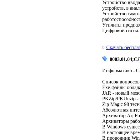
Устройство ввод
устройств, в ана
Устройство самот
работоспособност
Утилиты предназ
Цифровой сигнал
Скачать беспла
0003.01.04;СЛ
Информатика - С
Список вопросов 
Exe-файлы облад
JAR - новый меж
PKZip/PKUnzip -
Zip Magic 98 тес
Абсолютная интег
Архиватор Arj Fo
Архиваторы рабо
В Windows сущес
В настоящее врем
В проводник Wind