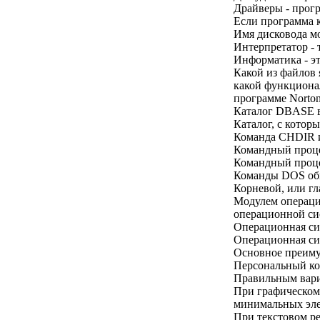
Драйверы - прог
Если программа к
Имя дисковода мо
Интерпретатор - 
Информатика - эт
Какой из файлов 
какой функционал
программе Norto
Каталог DBASE в 
Каталог, с котор
Команда CHDIR и
Командный про
Командный проце
Команды DOS обще
Корневой, или гл
Модулем операци
операционной си
Операционная си
Операционная сис
Основное преиму
Персональный ко
Правильным вари
При графическом 
минимальных эл
При текстовом ре