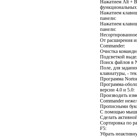
Нажатием Alt + B
функциональных
Нажатием клавиши
панели:
Нажатием клавиши
панели:
Несортированное 
От расширения им
Commander:
Очистка командно
Подсветкой выдел
Поиск файлов в 
Поле, для задани
клавиатуры, - тек
Программа Norton
Программа-оболо
версии 4.0 и 5.0:
Производить изм
Commander нежел
Прописными букв
С помощью мыши
Сделать активно
Сортировка по р
F5:
Убрать неактивну