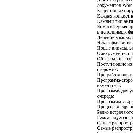
документов Word
Загрузочные виру
Каждая конкретна
Каждый тип анти
Компьютерная пр
в исполнимых фай
Лечение компьюте
Некоторые вирусы
Новые вирусы, з
Обнаружение и из
Объекты, не сод
Поступающие из 
сторожем:
При работающем 
Программа-сторо
изменяться:
Программу для у
очередь:
Программы-сторо
Процесс внедрен
Редко встречают
Рекомендуется в
Самые распростр
Самые распростр