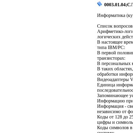
0003.01.04;СЛ
Информатика (кур
Список вопросов 
Арифметико-логи
логических дейст
В настоящее вре
типа IBM/PC:
В первой полови
транзисторах:
В персональных 
В таких областях
обработки инфор
Видеоадаптеры V
Единица информа
последовательнос
Запоминающее ус
Информацию прив
Информация - све
независимо от ф
Коды от 128 до 2
цифры и символы
Коды символов в 
системе: