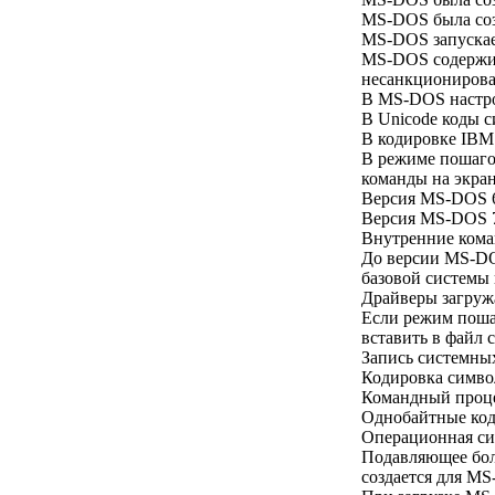
MS-DOS была созд
MS-DOS запускает
MS-DOS содержит
несанкционирова
В MS-DOS настрой
В Unicode коды с
В кодировке IBM
В режиме пошаго
команды на экран
Версия MS-DOS 6
Версия MS-DOS 7
Внутренние кома
До версии MS-DO
базовой системы 
Драйверы загруж
Если режим поша
вставить в файл с
Запись системны
Кодировка символ
Командный проце
Однобайтные код
Операционная си
Подавляющее бол
создается для M