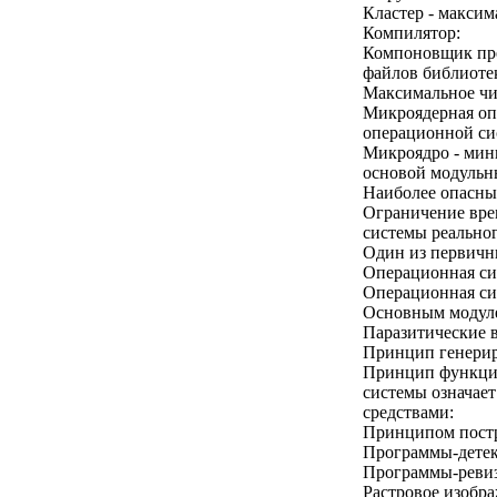
Кластер - максим
Компилятор:
Компоновщик пре
файлов библиоте
Максимальное чис
Микроядерная опе
операционной си
Микроядро - мин
основой модульн
Наиболее опасны
Ограничение вре
системы реальног
Один из первичны
Операционная си
Операционная си
Основным модуле
Паразитические 
Принцип генерир
Принцип функцио
системы означае
средствами:
Принципом постр
Программы-детек
Программы-ревиз
Растровое изобра