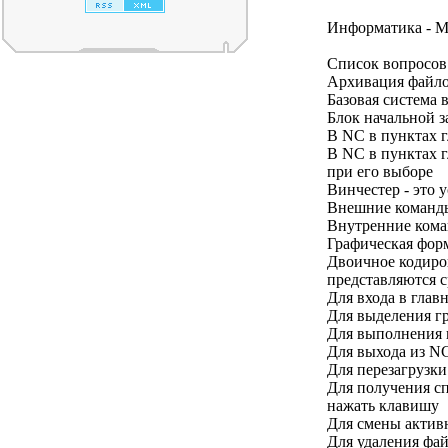
Информатика - М
Список вопросов 
Архивация файло
Базовая система 
Блок начальной за
В NC в пунктах г
В NC в пунктах г
при его выборе
Винчестер - это 
Внешние команды
Внутренние коман
Графическая фор
Двоичное кодиро
представляются с
Для входа в глав
Для выделения г
Для выполнения 
Для выхода из NC
Для перезагрузк
Для получения с
нажать клавишу
Для смены актив
Для удаления фа