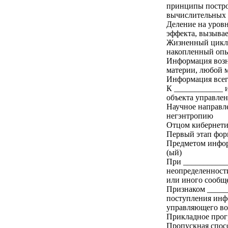
принципы постро
вычислительных 
Деление на уровн
эффекта, вызыва
Жизненный цикл 
накопленный оп
Информация возни
материи, любой 
Информация всегд
К ____________ 
объекта управле
Научное направле
негэнтропию
Отцом кибернети
Первый этап фор
Предметом инфор
(ый)
При ___________
неопределенност
или иного сообщ
Признаком _____
поступления инф
управляющего во
Прикладное прог
Пропускная спосо