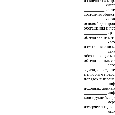
из внешнего мир
__________ числа
__________ явля
состояния объект
__________ явля
основой для прои
обогащения и пе
___________ - ра
объединение кот
___________ - э
изменения списк
___________ дан
обозначающее мн
объединенных со
___________ алго
задачи, определя
а алгоритм предс
порядок выполне
___________ инфо
исходных данных
___________ инф
конструкций, агр
___________ мера
измеряется в дво
___________ наук