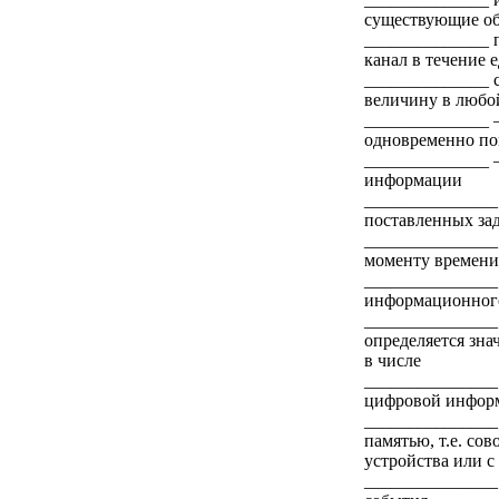
существующие об
______________ п
канал в течение
______________ 
величину в любо
______________ 
одновременно по
______________ –
информации
_______________ 
поставленных зад
_______________
моменту времени
_______________ 
информационног
_______________ 
определяется зн
в числе
_______________
цифровой информ
_______________
памятью, т.е. со
устройства или 
_______________ 