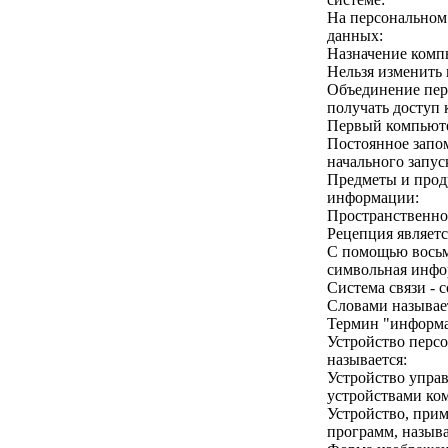
На персональном 
данных:
Назначение комп
Нельзя изменить
Объединение пер
получать доступ 
Первый компьюте
Постоянное запо
начального запус
Предметы и проду
информации:
Пространственно-
Рецепция являет
С помощью восьм
символьная инфо
Система связи - 
Словами называет
Термин "информат
Устройство перс
называется:
Устройство упра
устройствами ко
Устройство, при
программ, назыв