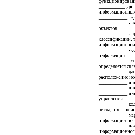
функционирован
___________ уро
информационных 
____________ - 
____________ - н
объектов
____________ - п
классификации, т
информационной
____________ - с
информации
____________ ас
определяется св
____________ дан
расположение не
____________ ин
____________ инф
____________ ин
управления
____________ код
числа, а значащи
____________ мер
информационного
____________ под
информационног