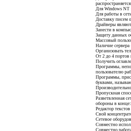
распространяется
Для Windows NT 
Для работы в се
Доставку писем о
Драйверы являют
Занести в компью
Защиту данных о
Массовый пользов
Наличие сервера о
Организовать те
От 2 до 4 портов
Получить оглавле
Программы, непо
пользователю раб
Программы, прис
буквами, называю
Производительнос
Пропускная спосо
Разветвленная с
обороны в конце:
Редактор текстов
Свой концентрат
Сетевое оборудов
Совместно испол
Совместно работа