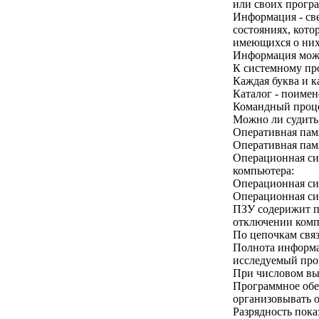
или своих прогр
Информация - све
состояниях, кот
имеющихся о них
Информация може
К системному пр
Каждая буква и к
Каталог - поимен
Командный проце
Можно ли судить 
Оперативная пам
Оперативная памя
Операционная сис
компьютера:
Операционная си
Операционная сис
ПЗУ содерижит п
отключении комп
По цепочкам связ
Полнота информа
исследуемый проц
При числовом вы
Программное обе
организовывать 
Разрядность пока