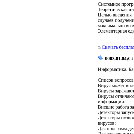
Системное прогр
Теоретическая ин
Целью введения 
случаев получени
максимально воз
Элементарная ед
Скачать беспла
0003.01.04;СЛ
Информатика. Ба
Список вопросов 
Вирус может впло
Вирусы заражают 
Вирусы отличаютс
информации:
Внешне работа з
Детекторы запуск
Детекторы позво
вирусов:
Для программ-дет
Для электронных 