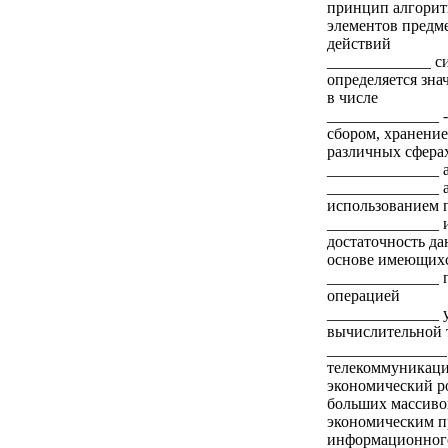
принцип алгорит
элементов предм
действий
_____________ си
определяется зн
в числе
______________ -
сбором, хранени
различных сферах
______________ а
______________ а
использованием 
______________ 
достаточность да
основе имеющих
______________ 
операцией
______________ у
вычислительной 
_______________
телекоммуникаци
экономический ро
больших массиво
экономическим пр
информационног