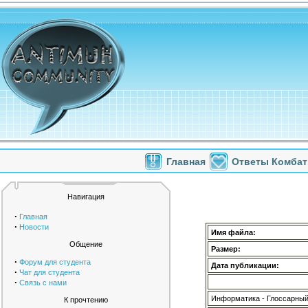
Главная
Ответы Комбат
Навигация
·
Главная
·
Новости
Имя файла:
Общение
Размер:
·
Форум для студента
Дата публикации:
·
Чат для студента
·
Связь с нами
Информатика - Глоссарный
К прочтению