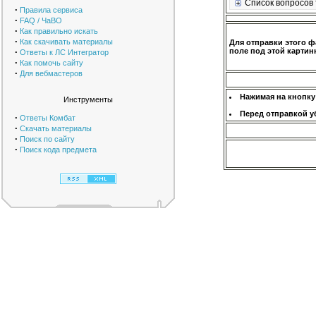
Список вопросов 
·
Правила сервиса
·
FAQ / ЧаВО
·
Как правильно искать
·
Как скачивать материалы
Для отправки этого ф
·
поле под этой картинк
Ответы к ЛС Интегратор
·
Как помочь сайту
·
Для вебмастеров
Нажимая на кнопку
Инструменты
Перед отправкой у
·
Ответы Комбат
·
Скачать материалы
·
Поиск по сайту
·
Поиск кода предмета