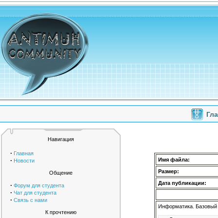
Гл
Навигация
·
Главная
·
Имя файла:
Новости
Размер:
Общение
Дата публикации:
·
Форум для студента
·
Чат для студента
·
Связь с нами
Информатика. Базовый 
К прочтению