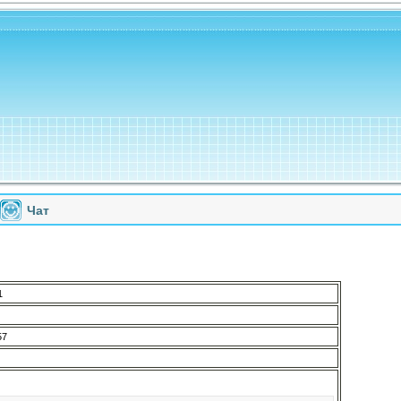
Чат
1
57