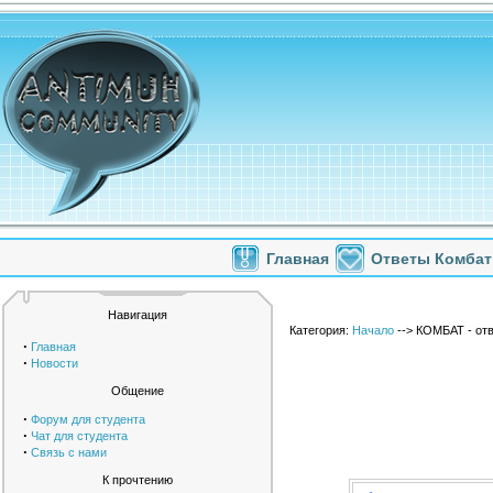
Главная
Ответы Комбат
Навигация
Категория:
Начало
--> КОМБАТ - от
·
Главная
·
Новости
Общение
·
Форум для студента
·
Чат для студента
·
Связь с нами
К прочтению