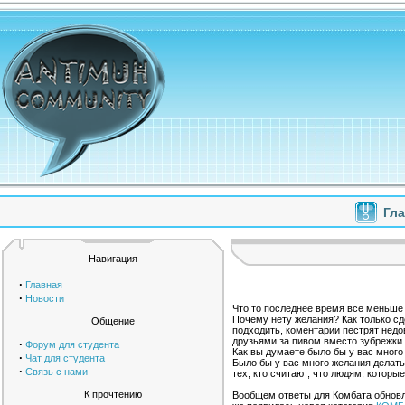
Гл
Навигация
·
Главная
·
Новости
Что то последнее время все меньше 
Почему нету желания? Как только сд
Общение
подходить, коментарии пестрят недо
друзьями за пивом вместо зубрежки 
·
Форум для студента
Как вы думаете было бы у вас много 
·
Чат для студента
Было бы у вас много желания делать 
·
Связь с нами
тех, кто считают, что людям, которы
К прочтению
Вообщем ответы для Комбата обновл