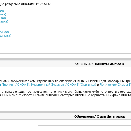
щие разделы с ответами ИСКОА 5:
ал)
лка)
нал)
алка)
гинал)
ргалка)
Ответы для системы ИСКОА 5
енов и логических схем, сдаваемых по системе ИСКОА 5. Ответы для Глоссарных Тре
т-Тренинг ИСКОА 5
,
Электронный Экзамен ИСКОА 5 (Оригинал)
и
Логические Схемы 
ты пока в стадии тестирования, т.е. с ними могут быть какие либо неточности в сост
данный момент известны такие ошибки: некоторые ответы не обработаны и файл ответ
Обновлены ЛС для Интегратор