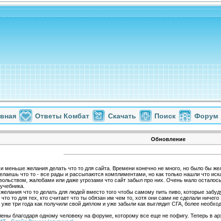
авная
Ответы Комбат
Скачать
Поиск
Форум
Обновление
и меньше желания делать что то для сайта. Времени конечно не много, но было бы же
елаешь что то - все рады и рассыпаются комплиментами, но как только нашли что иска
вольством, жалобами или даже угрозами что сайт забыл про них. Очень мало осталось 
учебника.
желания что то делать для людей вместо того чтобы самому пить пиво, которые забуду
что то для тех, кто считает что ты обязан им чем то, хотя они сами не сделали ничег
е уже три года как получили свой диплом и уже забыли как выглядит СГА, более необх
ены благодаря одному человеку на форуме, которому все еще не пофигу. Теперь в а