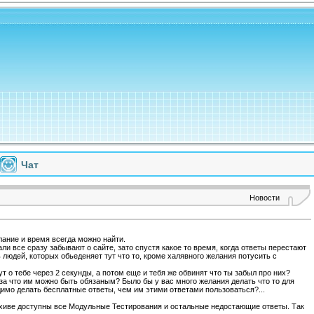
Чат
Новости
лание и время всегда можно найти.
ли все сразу забывают о сайте, зато спустя какое то время, когда ответы перестают
людей, которых обьеденяет тут что то, кроме халявного желания потусить с
т о тебе через 2 секунды, а потом еще и тебя же обвинят что ты забыл про них?
о за что им можно быть обязаным? Было бы у вас много желания делать что то для
одимо делать бесплатные ответы, чем им этими ответами пользоваться?...
рхиве доступны все Модульные Тестирования и остальные недостающие ответы. Так