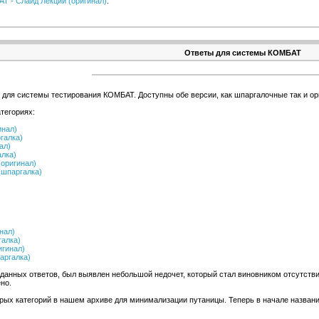
Т - Слайд Лекции (оригинал)
.
Ответы для системы КОМБАТ
 для системы тестирования КОМБАТ. Доступны обе версии, как шпаргалочные так и ор
тегориях:
инал)
галка)
ал)
лка)
оригинал)
(шпаргалка)
нал)
галка)
игинал)
аргалка)
 данных ответов, был выявлен небольшой недочет, который стал виновником отсутстви
но.
рых категорий в нашем архиве для минимализации путаницы. Теперь в начале названия