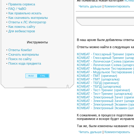
же появилась новая категория
КОМБА
·
Правила сервиса
Читать дальше
|
Комментировать
·
FAQ / ЧаВО
·
Как правильно искать
·
Как скачивать материалы
·
Ответы к ЛС Интегратор
·
Как помочь сайту
·
Для вебмастеров
В наш архив были добавлены ответы
Инструменты
Ответы можно найти в следующих ка
·
Ответы Комбат
·
КОМБАТ - Глоссарный Тренинг (ориг
Скачать материалы
КОМБАТ - Глоссарный Тренинг (шпар
·
Поиск по сайту
КОМБАТ - Логическая Схема (оригин
·
Поиск кода предмета
КОМБАТ - Логическая Схема (шпарга
КОМБАТ - Модульное Тестирование (
КОМБАТ - Модульное Тестирование 
КОМБАТ - ПМТ (оригинал)
КОМБАТ - ПМТ (шпаргалка)
КОМБАТ - ТБПД (оригинал)
КОМБАТ - ТБПД (шпаргалка)
КОМБАТ - Тест-Тренинг (оригинал)
КОМБАТ - Тест-Тренинг (шпаргалка)
КОМБАТ - Электронный Зачет (ориги
КОМБАТ - Электронный Зачет (шпар
КОМБАТ - Электронный Экзамен (ор
КОМБАТ - Электронный Экзамен (шп
К сожалению, в процессе подготовки
поправимое и вскоре будет исправле
Так же, были изменены названия ста
Читать дальше
|
Комментировать