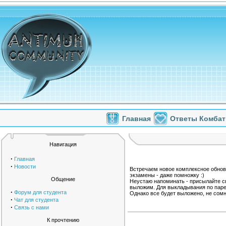
Главная
Ответы Комбат
Навигация
·
Главная
·
Новости
Встречаем новое комплексное обновл
экзамены - даже помножку :)
Общение
Неустаю напоминать - присылайте с
выложим. Для выкладывания по паре
·
Форум для студента
Однако все будет выложено, не сом
·
Чат для студента
·
Связь с нами
К прочтению