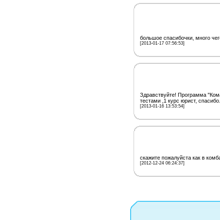
большое спасибочки, много чег
[2013-01-17 07:56:53]
Здравствуйте! Программа "Ком
тестами ,1 курс юрист, спасибо
[2013-01-16 13:53:54]
скажите пожалуйста как в комб
[2012-12-24 06:24:37]