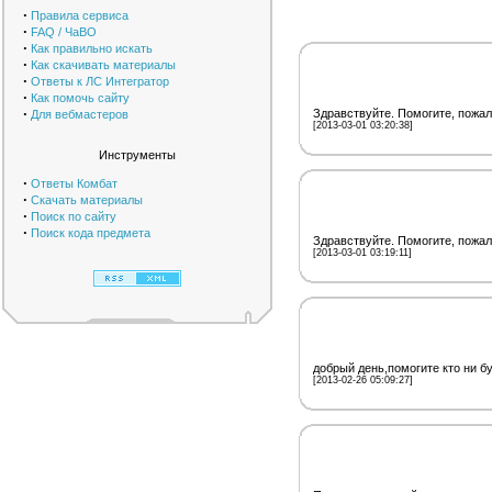
·
Правила сервиса
·
FAQ / ЧаВО
·
Как правильно искать
·
Как скачивать материалы
·
Ответы к ЛС Интегратор
·
Как помочь сайту
·
Здравствуйте. Помогите, пожа
Для вебмастеров
[2013-03-01 03:20:38]
Инструменты
·
Ответы Комбат
·
Скачать материалы
·
Поиск по сайту
·
Поиск кода предмета
Здравствуйте. Помогите, пожал
[2013-03-01 03:19:11]
добрый день,помогите кто ни б
[2013-02-26 05:09:27]