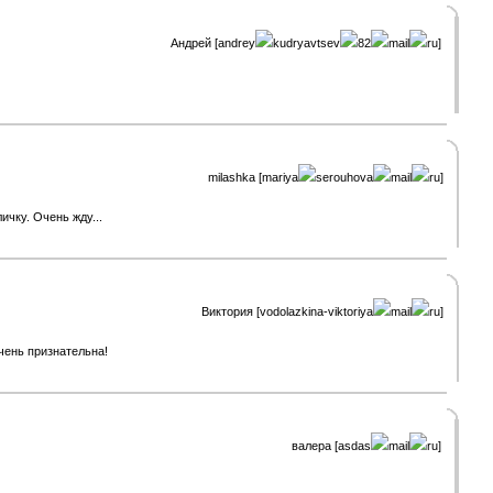
Андрей [andrey
kudryavtsev
82
mail
ru]
milashka [mariya
serouhova
mail
ru]
чку. Очень жду...
Виктория [vodolazkina-viktoriya
mail
ru]
чень признательна!
валера [asdas
mail
ru]