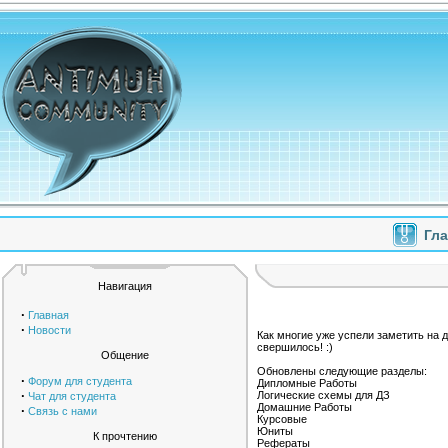
Гл
Навигация
·
Главная
·
Новости
Как многие уже успели заметить на 
свершилось! :)
Общение
Обновлены следующие разделы:
·
Форум для студента
Дипломные Работы
·
Логические схемы для ДЗ
Чат для студента
Домашние Работы
·
Связь с нами
Курсовые
Юниты
К прочтению
Рефераты