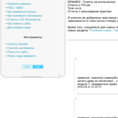
REWARD - Ответы на контрольные
·
Правила сервиса
Ответы к ГОСам
·
FAQ / ЧаВО
Теле-эссе
·
Отчеты о прохождении практики
Как правильно искать
·
Как скачивать материалы
И конечно же добавлены присланые о
·
Ответы к ЛС Интегратор
зависимости от типа теста и теперь 
·
Как помочь сайту
·
Кроме того, специально для самых л
Для вебмастеров
новых раздела: "
Учебные планы - Пр
Инструменты
·
Ответы Комбат
·
Скачать материалы
·
Поиск по сайту
·
Поиск кода предмета
приветик. помогите пожалуйс
ничего даже не объясняют....
модуль 7, гражданское право
[2014-06-22 12:19:17]
приветик. помогите пожалуйс