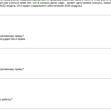
сил уже учиться прям нет, это ж сколько денег надо... может гдето можно скачать, по
 4212 модуль 19 и право социального обеспечения 4225 модуль2
тративному праву?
государства и права
тративному праву?
е работы?