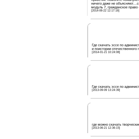
ничего даже не объясняют....
модуль 7, гражданское право
[2014-06-22 12:17:16]
Где скачать эссе по админис
и поистории отечественного 
[2014-01-21 10:24:08]
Где скачать эссе по админис
[2013-09-09 13:24:39]
где можно скачать творчески
[2013-06-21 12:36:15]