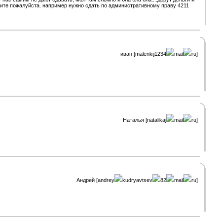
могите пожалуйста. например нужно сдать по административному праву 4211
иван [malenkij1234
mail
ru]
Наталья [natalikaj
mail
ru]
Андрей [andrey
kudryavtsev
82
mail
ru]