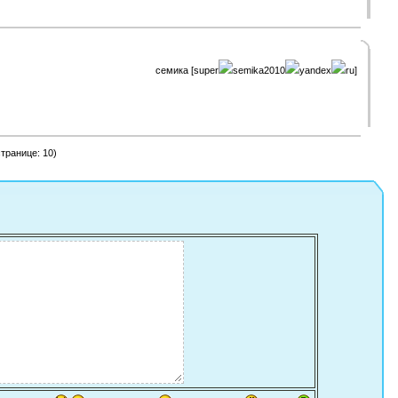
семика [super
semika2010
yandex
ru]
транице: 10)