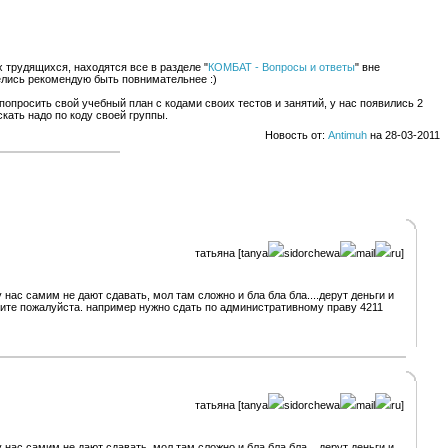
 трудящихся, находятся все в разделе "
КОМБАТ - Вопросы и ответы
" вне
делись рекомендую быть повнимательнее :)
опросить свой учебный план с кодами своих тестов и занятий, у нас появились 2
скать надо по коду своей группы.
Новость от:
Antimuh
на 28-03-2011
татьяна [tanya
sidorchewa
mail
ru]
 нас самим не дают сдавать, мол там сложно и бла бла бла....дерут деньги и
могите пожалуйста. например нужно сдать по административному праву 4211
татьяна [tanya
sidorchewa
mail
ru]
 нас самим не дают сдавать, мол там сложно и бла бла бла....дерут деньги и