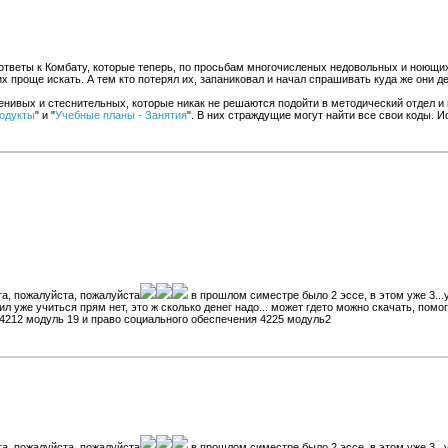
тветы к Комбату, которые теперь, по просьбам многочисленых недовольных и ноющих
их проще искать. А тем кто потерял их, запаниковал и начал спрашивать куда же они 
енивых и стеснительных, которые никак не решаются подойти в методический отдел и п
одукты
" и "
Учебные планы - Занятия
". В них страждущие могут найти все свои коды. И
та, пожалуйста, пожалуйста
в прошлом симестре было 2 эссе, в этом уже 3...у
сил уже учиться прям нет, это ж сколько денег надо... может гдето можно скачать, по
 4212 модуль 19 и право социального обеспечения 4225 модуль2
та, пожалуйста, пожалуйста
в прошлом симестре было 2 эссе, в этом уже 3...у