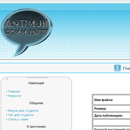
Гл
Навигация
·
Главная
·
Новости
Имя файла:
Общение
Размер:
·
Форум для студента
·
Чат для студента
Дата публикации:
·
Связь с нами
К прочтению
Валовой внутренний пр