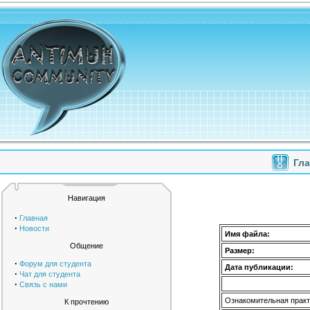
Гл
Навигация
·
Главная
·
Новости
Имя файла:
Общение
Размер:
·
Форум для студента
Дата публикации:
·
Чат для студента
·
Связь с нами
Ознакомительная практ
К прочтению