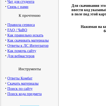
·
Чат для студента
Для скачивания эт
·
Связь с нами
ввести код указаны
в поле под этой кар
К прочтению
·
Правила сервиса
Нажимая на кн
·
FAQ / ЧаВО
б
·
Как правильно искать
·
Как скачивать материалы
·
Ответы к ЛС Интегратор
·
Как помочь сайту
·
Для вебмастеров
Инструменты
·
Ответы Комбат
·
Скачать материалы
·
Поиск по сайту
·
Поиск кода предмета