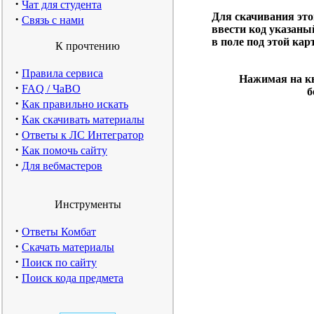
·
Чат для студента
Для скачивания эт
·
Связь с нами
ввести код указаны
в поле под этой кар
К прочтению
·
Правила сервиса
Нажимая на кн
·
FAQ / ЧаВО
б
·
Как правильно искать
·
Как скачивать материалы
·
Ответы к ЛС Интегратор
·
Как помочь сайту
·
Для вебмастеров
Инструменты
·
Ответы Комбат
·
Скачать материалы
·
Поиск по сайту
·
Поиск кода предмета