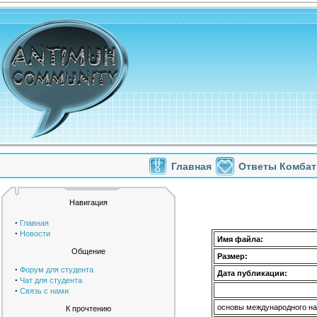
Главная
Ответы Комбат
Навигация
·
Главная
·
Новости
Имя файла:
Общение
Размер:
·
Форум для студента
Дата публикации:
·
Чат для студента
·
Связь с нами
основы международного на
К прочтению