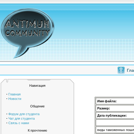
Гл
Навигация
·
Главная
·
Новости
Имя файла:
Общение
Размер:
·
Форум для студента
Дата публикации:
·
Чат для студента
·
Связь с нами
виды таможенных пошл
К прочтению