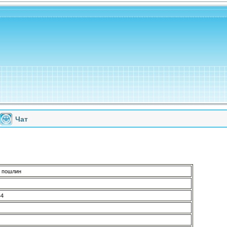
Чат
 пошлин
44