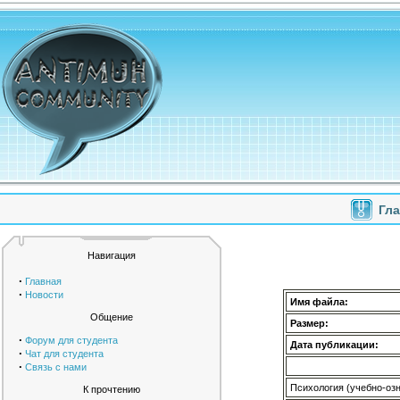
Гл
Навигация
·
Главная
·
Новости
Имя файла:
Общение
Размер:
·
Форум для студента
Дата публикации:
·
Чат для студента
·
Связь с нами
Психология (учебно-оз
К прочтению