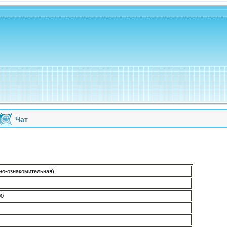
Чат
но-ознакомительная)
00