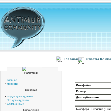
Главная
Ответы Комба
Навигация
·
Главная
·
Новости
Имя файла:
Общение
Размер:
·
Форум для студента
Дата публикации:
·
Чат для студента
·
Связь с нами
Биосфера - Экология (Юнит
К прочтению