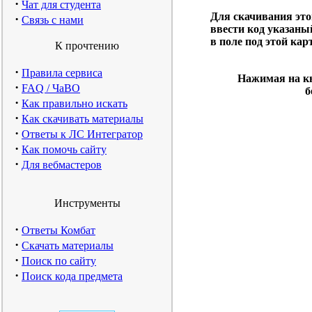
·
Чат для студента
Для скачивания эт
·
Связь с нами
ввести код указаны
в поле под этой кар
К прочтению
·
Правила сервиса
Нажимая на кн
·
FAQ / ЧаВО
б
·
Как правильно искать
·
Как скачивать материалы
·
Ответы к ЛС Интегратор
·
Как помочь сайту
·
Для вебмастеров
Инструменты
·
Ответы Комбат
·
Скачать материалы
·
Поиск по сайту
·
Поиск кода предмета