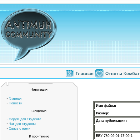
Главная
Ответы Комбат
Навигация
·
Главная
·
Новости
Имя файла:
Общение
Размер:
·
Форум для студента
Дата публикации:
·
Чат для студента
·
Связь с нами
БВУ-780-02-01-17-09-1
К прочтению