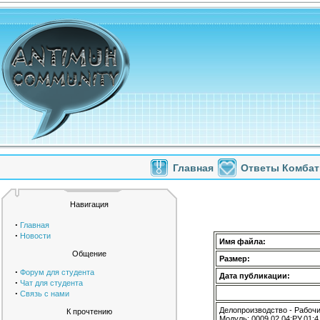
Главная
Ответы Комбат
Навигация
·
Главная
·
Новости
Имя файла:
Общение
Размер:
·
Форум для студента
Дата публикации:
·
Чат для студента
·
Связь с нами
Делопроизводство - Рабочи
К прочтению
Модуль: 0009.02.04;РУ.01;4